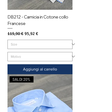
DB212 - Camicia in Cotone collo
Francese
Prezzo regolare
Prezzo scontato
119,90 €
95,92 €
Aggiungi al carrello
SALDI 20%