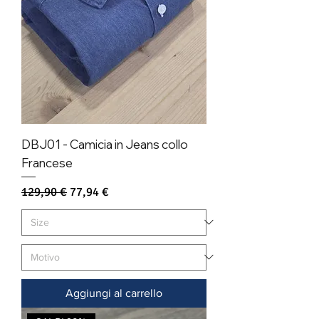
DBJ01 - Camicia in Jeans collo
Francese
Prezzo regolare
Prezzo scontato
129,90 €
77,94 €
Aggiungi al carrello