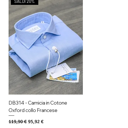
SALDI 20%
DB314 - Camicia in Cotone
Oxford collo Francese
Prezzo regolare
Prezzo scontato
119,90 €
95,92 €