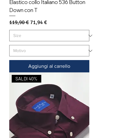
Elastico collo Italiano 536 Button
Down con T
Prezzo regolare
Prezzo scontato
119,90 €
71,94 €
Aggiungi al carrello
SALDI 40%