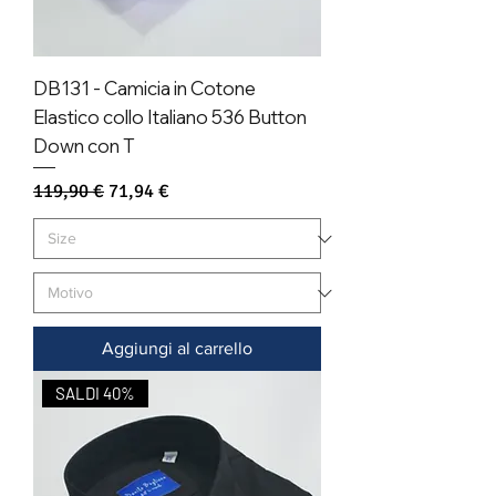
DB131 - Camicia in Cotone
Elastico collo Italiano 536 Button
Down con T
Prezzo regolare
Prezzo scontato
119,90 €
71,94 €
Aggiungi al carrello
SALDI 40%