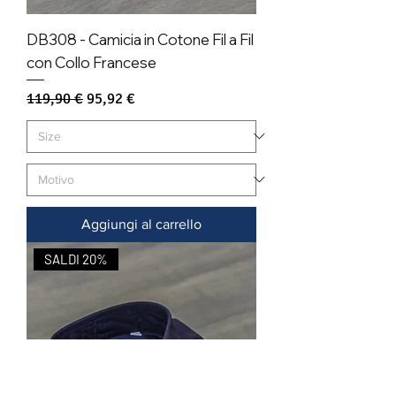
DB308 - Camicia in Cotone Fil a Fil
con Collo Francese
Prezzo regolare
Prezzo scontato
119,90 €
95,92 €
Aggiungi al carrello
SALDI 20%