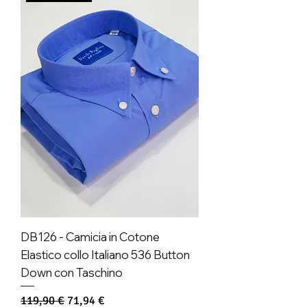
DB126 - Camicia in Cotone
Elastico collo Italiano 536 Button
Down con Taschino
Prezzo regolare
Prezzo scontato
119,90 €
71,94 €