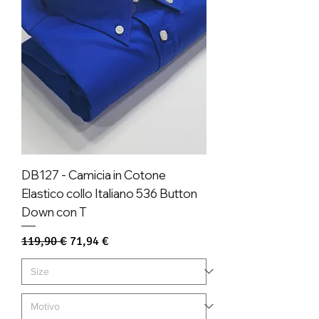
DB127 - Camicia in Cotone
Elastico collo Italiano 536 Button
Down con T
Prezzo regolare
Prezzo scontato
119,90 €
71,94 €