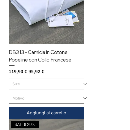
DB313 - Camicia in Cotone
Popeline con Collo Francese
Prezzo regolare
Prezzo scontato
119,90 €
95,92 €
Aggiungi al carrello
SALDI 20%