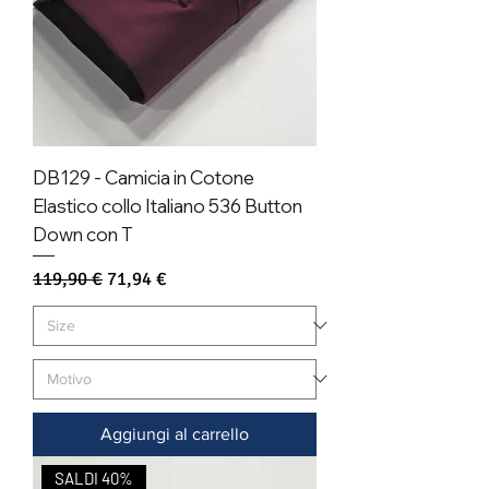
DB129 - Camicia in Cotone
Elastico collo Italiano 536 Button
Down con T
Prezzo regolare
Prezzo scontato
119,90 €
71,94 €
Aggiungi al carrello
SALDI 40%