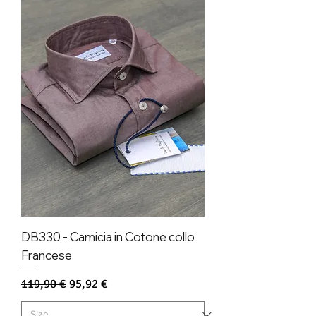
DB330 - Camicia in Cotone collo
Francese
Prezzo regolare
Prezzo scontato
119,90 €
95,92 €