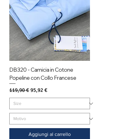
DB320 - Camicia in Cotone
Popeline con Collo Francese
Prezzo regolare
Prezzo scontato
119,90 €
95,92 €
Aggiungi al carrello