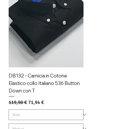
DB132 - Camicia in Cotone
Elastico collo Italiano 536 Button
Down con T
Prezzo regolare
Prezzo scontato
119,90 €
71,94 €