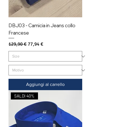
DBJ03 - Camicia in Jeans collo
Francese
Prezzo regolare
Prezzo scontato
129,90 €
77,94 €
Aggiungi al carrello
SALDI 40%