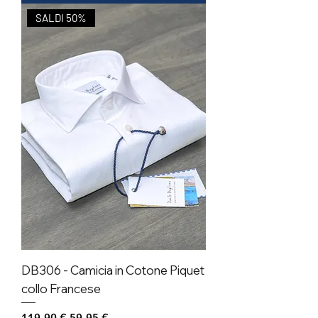
SALDI 50%
DB306 - Camicia in Cotone Piquet
collo Francese
Prezzo regolare
Prezzo scontato
119,90 €
59,95 €