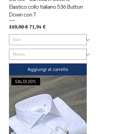
Elastico collo Italiano 536 Button
Down con T
Prezzo regolare
Prezzo scontato
119,90 €
71,94 €
Aggiungi al carrello
SALDI 20%