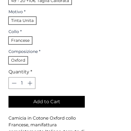
49 - 20 +10€ Taglia Calibrata
Motivo
*
Tinta Unita
Collo
*
Francese
Composizione
*
Oxford
Quantity
*
Add to Cart
Camicia in Cotone Oxford collo
Francese, manifattura