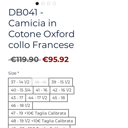
DB041 -
Camicia in
Cotone Oxford
collo Francese
Regular Price
Sale Price
 €119.90 
€95.92
Size
*
37 - 14 1/2
39 - 15 1/2
38 - 15
40 - 15 3/4
41 - 16
42 - 16 1/2
43 - 17
44 - 17 1/2
45 - 18
46 - 18 1/2
47 - 19 +10€ Taglia Calibrata
48 - 19 1/2 +10€ Taglia Calibrata