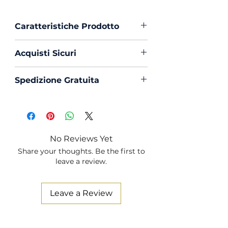
Caratteristiche Prodotto
Vestibilità :
Custom Fit
Acquisti Sicuri
Collo :
Francese con
Portastecche
Scegli di acquistare in massima
Spedizione Gratuita
Polso :
Tondo
sicurezza con PayPal o Bonifico
Composizione :
100% Cotone
La spedizione in Italia è sempre
Mouche :
Si
Gratuita
Produzione :
100% Made in
Italy
No Reviews Yet
Trattamento :
Lavaggio
Share your thoughts. Be the first to
Profumato e Ammorbidente
leave a review.
Leave a Review