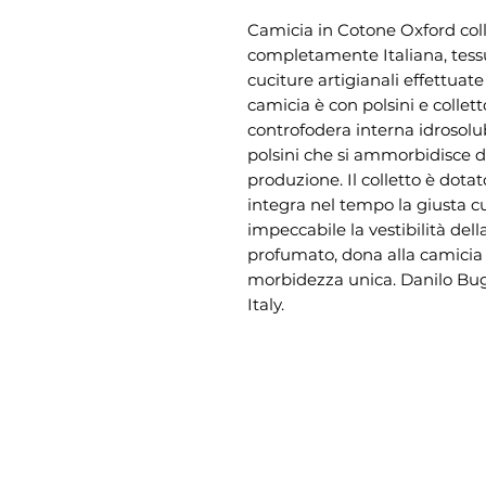
Camicia in Cotone Oxford col
completamente Italiana, tessu
cuciture artigianali effettuat
camicia è con polsini e collet
controfodera interna idrosolub
polsini che si ammorbidisce du
produzione. Il colletto è dot
integra nel tempo la giusta c
impeccabile la vestibilità de
profumato, dona alla camicia
morbidezza unica. Danilo Bugli
Italy.