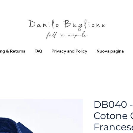
criviti ed ottieni uno Sconto del 10%
Spedizione Gratuita in Ital
ing & Returns
FAQ
Privacy and Policy
Nuova pagina
DB040 -
Cotone 
Frances