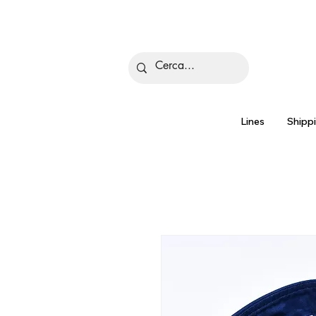
Is
Lines
Shipp