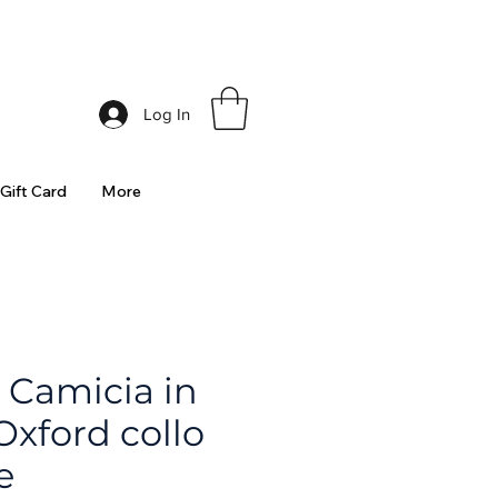
ia
Log In
Gift Card
More
 Camicia in
Oxford collo
e