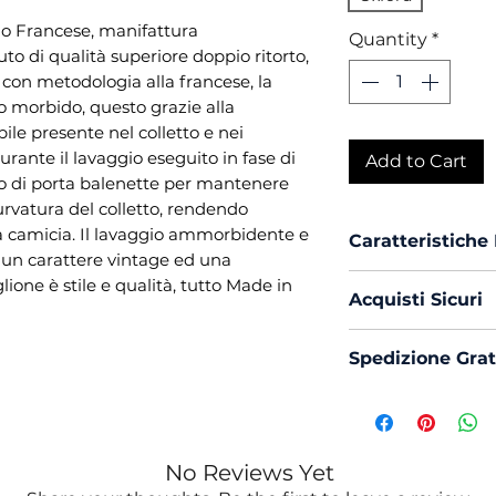
lo Francese, manifattura
Quantity
*
to di qualità superiore doppio ritorto,
e con metodologia alla francese, la
to morbido, questo grazie alla
ile presente nel colletto e nei
rante il lavaggio eseguito in fase di
Add to Cart
ato di porta balenette per mantenere
urvatura del colletto, rendendo
lla camicia. Il lavaggio ammorbidente e
Caratteristiche
 un carattere vintage ed una
Vestibilità :
Cu
one è stile e qualità, tutto Made in
Acquisti Sicuri
Collo :
France
Polso :
Tondo
Scegli di acquis
Spedizione Grat
Composizione
con PayPal o Bon
Mouche :
Si
La spedizione in 
Produzione :
Trattamento 
Ammorbiden
No Reviews Yet