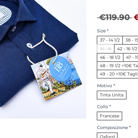
R
 €119.90 
Size
*
37 - 14 1/2
38 - 1
42 - 16 1/2
41 - 16
46 - 18 1/2
47 - 
48 - 19 1/2 +10€ T
49 - 20 +10€ Tagli
Motivo
*
Tinta Unita
Collo
*
Francese
Composizione
*
Oxford