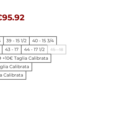
egular Price
Sale Price
€95.92
5
39 - 15 1/2
40 - 15 3/4
43 - 17
44 - 17 1/2
45 - 18
19 +10€ Taglia Calibrata
aglia Calibrata
a Calibrata