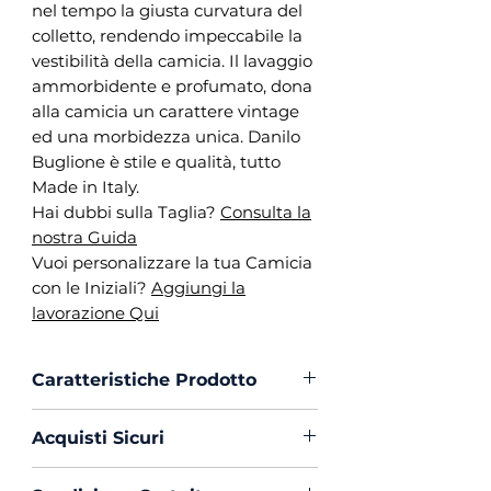
nel tempo la giusta curvatura del
colletto, rendendo impeccabile la
vestibilità della camicia. Il lavaggio
ammorbidente e profumato, dona
alla camicia un carattere vintage
ed una morbidezza unica. Danilo
Buglione è stile e qualità, tutto
Made in Italy.
Hai dubbi sulla Taglia?
Consulta la
nostra Guida
Vuoi personalizzare la tua Camicia
con le Iniziali?
Aggiungi la
lavorazione Qui
Caratteristiche Prodotto
Vestibilità :
Custom Fit
Acquisti Sicuri
Collo :
Napoletano
Polso :
Tondo
Scegli di acquistare in massima