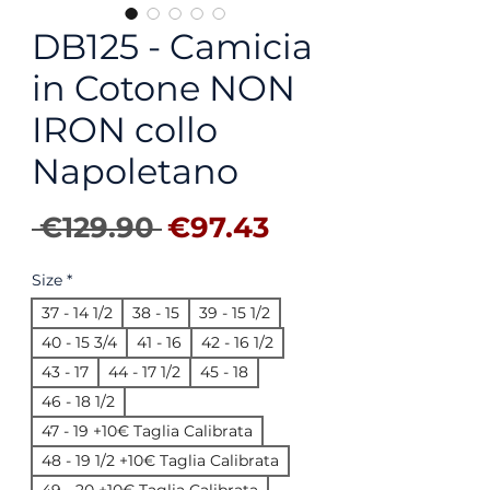
DB125 - Camicia
in Cotone NON
IRON collo
Napoletano
Regular Price
Sale Price
 €129.90 
€97.43
Size
*
37 - 14 1/2
38 - 15
39 - 15 1/2
40 - 15 3/4
41 - 16
42 - 16 1/2
43 - 17
44 - 17 1/2
45 - 18
46 - 18 1/2
47 - 19 +10€ Taglia Calibrata
48 - 19 1/2 +10€ Taglia Calibrata