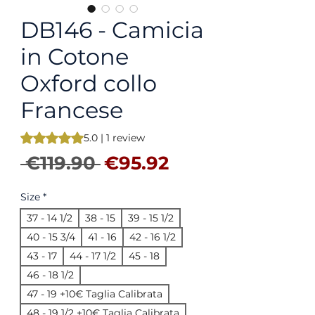
DB146 - Camicia
in Cotone
Oxford collo
Francese
Rating is 5.0 out of five stars based on 1 review
5.0 | 1 review
Regular Price
Sale Price
 €119.90 
€95.92
Size
*
37 - 14 1/2
38 - 15
39 - 15 1/2
40 - 15 3/4
41 - 16
42 - 16 1/2
43 - 17
44 - 17 1/2
45 - 18
46 - 18 1/2
47 - 19 +10€ Taglia Calibrata
48 - 19 1/2 +10€ Taglia Calibrata