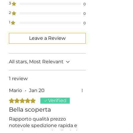
3
0
2
0
1
0
Leave a Review
All stars, Most Relevant
1 review
Mario
•
Jan 20
Rated 5 out of 5 stars.
Verified
Bella scoperta
Rapporto qualità prezzo
notevole spedizione rapida e
gratuita, vasta scelta di colori