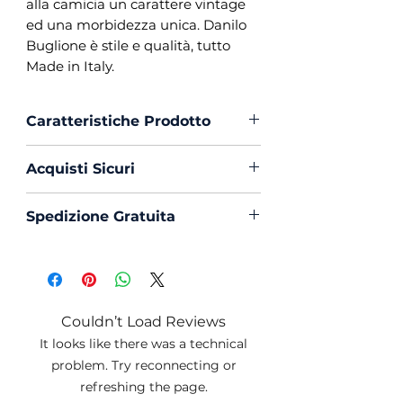
alla camicia un carattere vintage
ed una morbidezza unica. Danilo
Buglione è stile e qualità, tutto
Made in Italy.
Caratteristiche Prodotto
Vestibilità :
Custom Fit
Acquisti Sicuri
Collo :
Button Down
Polso :
Tondo
Scegli di acquistare in massima
Spedizione Gratuita
Composizione :
100% Cotone
sicurezza con PayPal o Carta di
Oxford
Creedito
La spedizione in Italia è sempre
Mouche :
Si
Gratuita
Produzione :
100% Made in
Italy
Couldn’t Load Reviews
Trattamento :
Lavaggio
It looks like there was a technical
Profumato e Ammorbidente
problem. Try reconnecting or
refreshing the page.