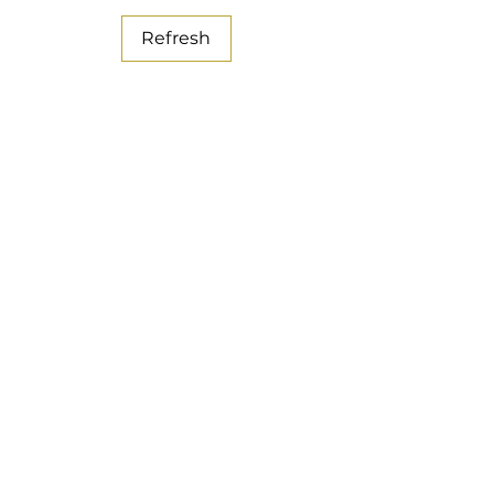
Refresh
Danilo Buglione
Chi Siamo
Store
Aiuto
Reso
Guida alle Taglie
Domande Frequenti (FAQ)