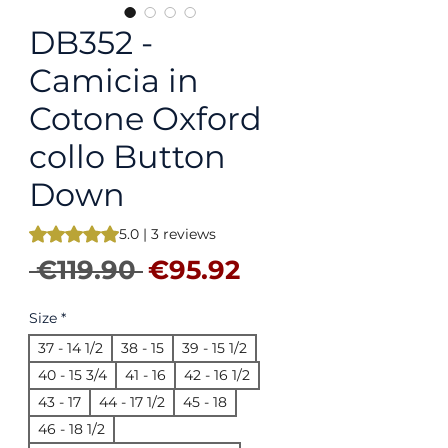
DB352 -
Camicia in
Cotone Oxford
collo Button
Down
Rating is 5.0 out of five stars based on 3 reviews
5.0 | 3 reviews
Regular Price
Sale Price
 €119.90 
€95.92
Size
*
37 - 14 1/2
38 - 15
39 - 15 1/2
40 - 15 3/4
41 - 16
42 - 16 1/2
43 - 17
44 - 17 1/2
45 - 18
46 - 18 1/2