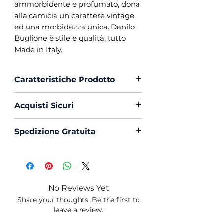
ammorbidente e profumato, dona
alla camicia un carattere vintage
ed una morbidezza unica. Danilo
Buglione è stile e qualità, tutto
Made in Italy.
Caratteristiche Prodotto
Vestibilità :
Custom Fit
Acquisti Sicuri
Collo :
Francese con
Portastecche
Scegli di acquistare in massima
Spedizione Gratuita
Polso :
Tondo
sicurezza con PayPal o Carta di
Composizione :
100% Cotone
Creedito
La spedizione in Italia è sempre
Popeline
Gratuita
Mouche :
Si
Produzione :
100% Made in
No Reviews Yet
Italy
Share your thoughts. Be the first to
Trattamento :
Lavaggio
leave a review.
Profumato e Ammorbidente