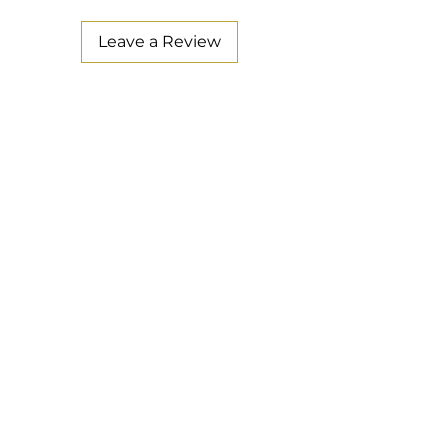
Leave a Review
Danilo Buglione
Chi Siamo
Store
Aiuto
Reso
Guida alle Taglie
Domande Frequenti (FAQ)