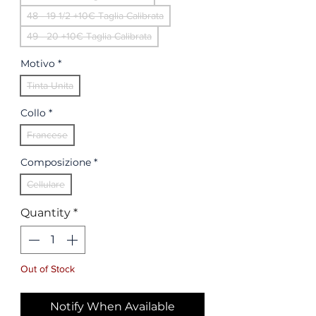
48 - 19 1/2 +10€ Taglia Calibrata
49 - 20 +10€ Taglia Calibrata
Motivo
*
Tinta Unita
Collo
*
Francese
Composizione
*
Cellulare
Quantity
*
Out of Stock
Notify When Available