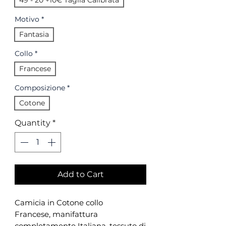
49 - 20 +10€ Taglia Calibrata
Motivo
*
Fantasia
Collo
*
Francese
Composizione
*
Cotone
Quantity
*
Add to Cart
Camicia in Cotone collo
Francese, manifattura
completamente Italiana, tessuto di