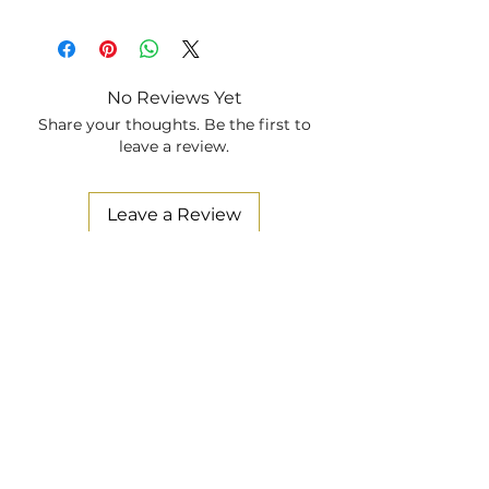
Vuoi ricamare la tua Camicia con
le Iniziali, oppure, richiedere
degli Aggiusti Sartoriali?
Clicca
Qui ed aggiungi la lavorazione.
No Reviews Yet
Share your thoughts. Be the first to
leave a review.
Leave a Review
Danilo Buglione
Chi Siamo
Store