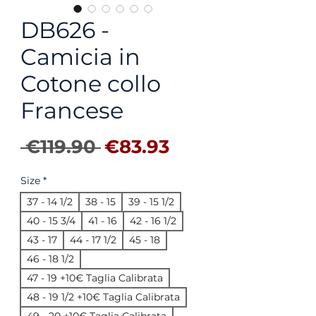
DB626 -
Camicia in
Cotone collo
Francese
Regular Price
Sale Price
 €119.90 
€83.93
Size
*
37 - 14 1/2
38 - 15
39 - 15 1/2
40 - 15 3/4
41 - 16
42 - 16 1/2
43 - 17
44 - 17 1/2
45 - 18
46 - 18 1/2
47 - 19 +10€ Taglia Calibrata
48 - 19 1/2 +10€ Taglia Calibrata