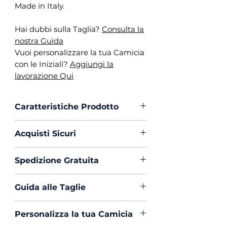
Made in Italy.
Hai dubbi sulla Taglia?
Consulta la
nostra Guida
Vuoi personalizzare la tua Camicia
con le Iniziali?
Aggiungi la
lavorazione Qui
Caratteristiche Prodotto
Vestibilità :
Custom Fit
Acquisti Sicuri
Collo :
Francese
Polso :
Tondo
Scegli di acquistare in massima
Spedizione Gratuita
Composizione :
100% Cotone
sicurezza con PayPal o Carta di
Mouche :
Si
Creedito
La spedizione in Italia è sempre
Produzione :
100% Made in
Guida alle Taglie
Gratuita
Italy
Hai dubbi sulla Taglia?
Clicca Qui
Trattamento :
Lavaggio
Personalizza la tua Camicia
e Consulta la nostra Guida.
Profumato e Ammorbidente