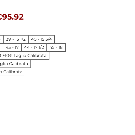
egular Price
Sale Price
€95.92
5
39 - 15 1/2
40 - 15 3/4
2
43 - 17
44 - 17 1/2
45 - 18
19 +10€ Taglia Calibrata
aglia Calibrata
a Calibrata