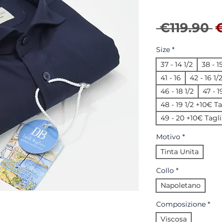
R
 €119.90 
Size
*
37 - 14 1/2
38 - 1
41 - 16
42 - 16 1/
46 - 18 1/2
47 - 
48 - 19 1/2 +10€ T
49 - 20 +10€ Tagli
Motivo
*
Tinta Unita
Collo
*
Napoletano
Composizione
*
Viscosa