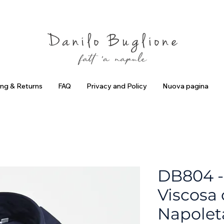
criviti ed ottieni uno Sconto del 10%
Spedizione Gratuita in Ital
ing & Returns
FAQ
Privacy and Policy
Nuova pagina
DB804 -
Viscosa 
Napolet