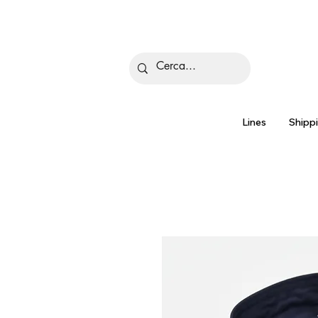
Is
Lines
Shipp