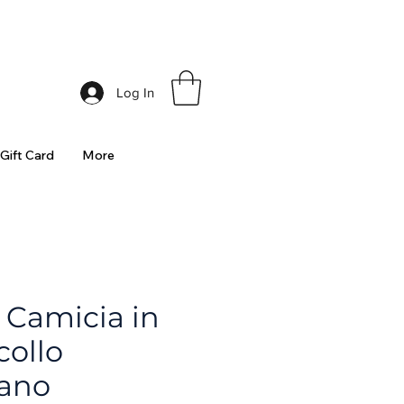
ia
Log In
Gift Card
More
 Camicia in
collo
ano