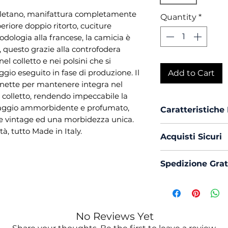
poletano, manifattura completamente
Quantity
*
periore doppio ritorto, cuciture
odologia alla francese, la camicia è
, questo grazie alla controfodera
el colletto e nei polsini che si
gio eseguito in fase di produzione. Il
Add to Cart
lenette per mantenere integra nel
 colletto, rendendo impeccabile la
 lavaggio ammorbidente e profumato,
Caratteristiche
re vintage ed una morbidezza unica.
Vestibilità :
Cu
tà, tutto Made in Italy.
Acquisti Sicuri
Collo :
Napole
Polso :
Tondo
Scegli di acquis
Spedizione Grat
Composizione
con PayPal o Bon
Mouche :
Si
La spedizione in 
Produzione :
Trattamento 
Ammorbiden
No Reviews Yet