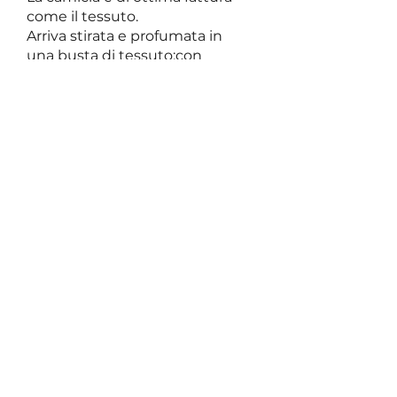
come il tessuto.
Arriva stirata e profumata in
una busta di tessuto;con
bottone e stecche di
ricambio.
Was this helpful?
Yes
paolo
•
Mar 30
Rated 5 out of 5 stars.
Verified
ottimo!
ottimo prodotto di alta
qualità!
e spedizione rapidissima!
Was this helpful?
Yes