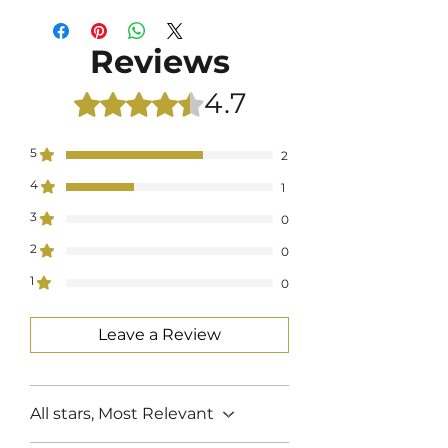
le Iniziali, oppure, richiedere
degli Aggiusti Sartoriali?
Clicca
Reviews
Qui ed aggiungi la lavorazione.
4.7
Rated 4.7 out of 5 stars.
5
2
4
1
3
0
2
0
1
0
Leave a Review
All stars, Most Relevant