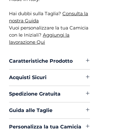
Hai dubbi sulla Taglia?
Consulta la
nostra Guida
Vuoi personalizzare la tua Camicia
con le Iniziali?
Aggiungi la
lavorazione Qui
Caratteristiche Prodotto
Vestibilità :
Custom Fit
Acquisti Sicuri
Collo :
Napoletano
Polso :
Tondo
Scegli di acquistare in massima
Spedizione Gratuita
Composizione :
100% Cotone
sicurezza con PayPal o Carta di
Mouche :
Si
Creedito
La spedizione in Italia è sempre
Produzione :
100% Made in
Guida alle Taglie
Gratuita
Italy
Hai dubbi sulla Taglia?
Clicca Qui
Trattamento :
Lavaggio
Personalizza la tua Camicia
e Consulta la nostra Guida.
Profumato e Ammorbidente
Vuoi ricamare la tua Camicia con