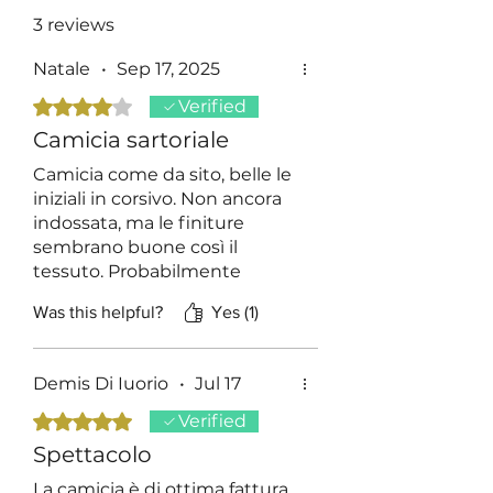
3 reviews
Natale
•
Sep 17, 2025
Rated 4 out of 5 stars.
Verified
Camicia sartoriale
Camicia come da sito, belle le
iniziali in corsivo. Non ancora
indossata, ma le finiture
sembrano buone così il
tessuto. Probabilmente
acquisterò nuovamente le
Was this helpful?
Yes (1)
loro camicie
Demis Di Iuorio
•
Jul 17
Rated 5 out of 5 stars.
Verified
Spettacolo
La camicia è di ottima fattura