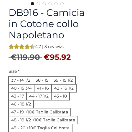
DB916 - Camicia
in Cotone collo
Napoletano
Rating is 4.7 out of five stars based on 3 reviews
4.7 | 3 reviews
Regular Price
Sale Price
 €119.90 
€95.92
Size
*
37 - 14 1/2
38 - 15
39 - 15 1/2
40 - 15 3/4
41 - 16
42 - 16 1/2
43 - 17
44 - 17 1/2
45 - 18
46 - 18 1/2
47 - 19 +10€ Taglia Calibrata
48 - 19 1/2 +10€ Taglia Calibrata
49 - 20 +10€ Taglia Calibrata