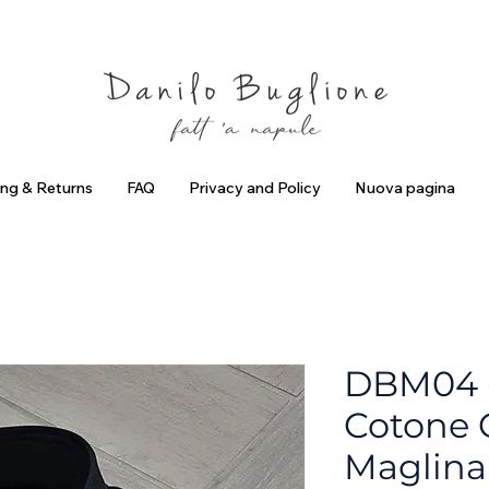
criviti ed ottieni uno Sconto del 10%
Spedizione Gratuita in Ital
ing & Returns
FAQ
Privacy and Policy
Nuova pagina
DBM04 -
Cotone 
Maglina