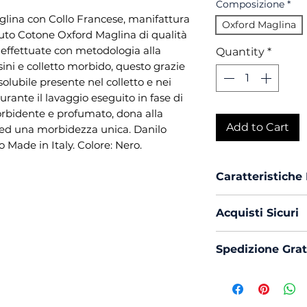
Composizione
*
lina con Collo Francese, manifattura
Oxford Maglina
uto Cotone Oxford Maglina di qualità
i effettuate con metodologia alla
Quantity
*
sini e colletto morbido, questo grazie
solubile presente nel colletto e nei
rante il lavaggio eseguito in fase di
rbidente e profumato, dona alla
Add to Cart
 ed una morbidezza unica. Danilo
to Made in Italy. Colore: Nero.
Caratteristiche
Vestibilità :
Cu
Acquisti Sicuri
Collo :
France
Polso :
Tondo
Scegli di acquis
Spedizione Grat
Composizione
con PayPal o Car
Maglina
La spedizione in 
Mouche :
Si
Produzione :