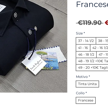
Frances
R
 €119.90 
Size
*
37 - 14 1/2
38 - 1
41 - 16
42 - 16 1/
46 - 18 1/2
47 - 
48 - 19 1/2 +10€ T
49 - 20 +10€ Tagli
Motivo
*
Tinta Unita
Collo
*
Francese