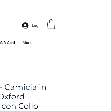
ia
Log In
Gift Card
More
 Camicia in
Oxford
 con Collo