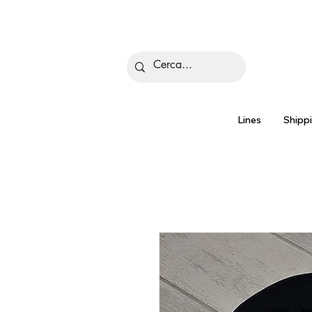
Is
Lines
Shipp