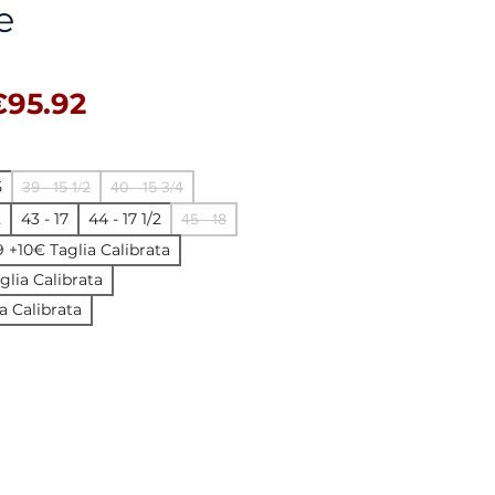
e
egular Price
Sale Price
€95.92
5
39 - 15 1/2
40 - 15 3/4
2
43 - 17
44 - 17 1/2
45 - 18
19 +10€ Taglia Calibrata
aglia Calibrata
a Calibrata