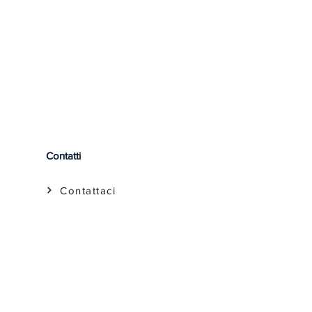
:
Lavaggio Profumato e
te
Contatti
Contattaci