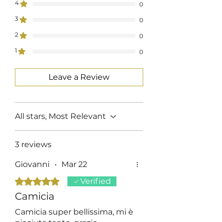
4
0
Trattamento : Lavaggio
Profumato e Ammorbidente
3
0
2
0
1
0
Leave a Review
All stars, Most Relevant
3 reviews
Giovanni
•
Mar 22
Rated 5 out of 5 stars.
Verified
Camicia
Camicia super bellissima, mi è