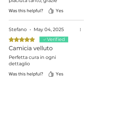
piaciuta tanto, grazie
Was this helpful?
Yes
Stefano
•
May 04, 2025
Rated 5 out of 5 stars.
Verified
Camicia velluto
Perfetta cura in ogni
dettaglio
Was this helpful?
Yes
Mimmo
•
Oct 14, 2025
Rated 5 out of 5 stars.
Verified
Ennesimo acquisto da
voi.
Camicia molto bella.