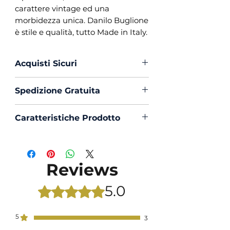
carattere vintage ed una
morbidezza unica. Danilo Buglione
è stile e qualità, tutto Made in Italy.
Acquisti Sicuri
Scegli di acquistare in massima
Spedizione Gratuita
sicurezza con PayPal o Bonifico
La spedizione in Italia è sempre
Caratteristiche Prodotto
Gratuita
Vestibilità : Custom Fit
Collo : Napoletano con
Portastecche
Reviews
Polso : Tondo con contrasto
all’interno
5.0
Rated 5 out of 5 stars.
Composizione : Velluto leggero
Mouche : Si
5
3
Produzione : 100% Made in Italy