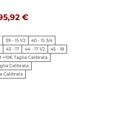
Precio
Precio de oferta
95,92 €
39 - 15 1/2
40 - 15 3/4
2
43 - 17
44 - 17 1/2
45 - 18
19 +10€ Taglia Calibrata
aglia Calibrata
a Calibrata