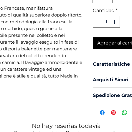
lo Francese, manifattura
Cantidad
*
to di qualità superiore doppio ritorto,
e con metodologia alla francese, la
to morbido, questo grazie alla
ile presente nel colletto e nei
rante il lavaggio eseguito in fase di
Agregar al carr
ato di porta balenette per mantenere
urvatura del colletto, rendendo
lla camicia. Il lavaggio ammorbidente e
Caratteristiche
 un carattere vintage ed una
Vestibilità :
Cu
one è stile e qualità, tutto Made in
Acquisti Sicuri
Collo :
France
Polso :
Tondo
Scegli di acquis
Spedizione Grat
Composizione
con PayPal o Bon
Mouche :
Si
La spedizione in 
Produzione :
Trattamento 
Ammorbiden
No hay reseñas todavía