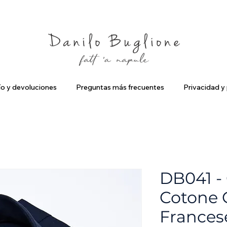
criviti ed ottieni uno Sconto del 10%
Spedizione Gratuita in Ital
ío y devoluciones
Preguntas más frecuentes
Privacidad y 
DB041 -
Cotone 
Frances