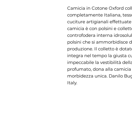
Camicia in Cotone Oxford col
completamente Italiana, tessu
cuciture artigianali effettuat
camicia è con polsini e collet
controfodera interna idrosolub
polsini che si ammorbidisce du
produzione. Il colletto è dot
integra nel tempo la giusta c
impeccabile la vestibilità de
profumato, dona alla camicia
morbidezza unica. Danilo Bugli
Italy.