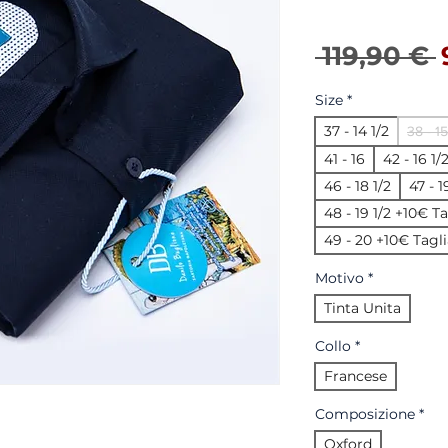
 119,90 € 
Size
*
37 - 14 1/2
38 - 15
41 - 16
42 - 16 1/
46 - 18 1/2
47 - 
48 - 19 1/2 +10€ T
49 - 20 +10€ Tagli
Motivo
*
Tinta Unita
Collo
*
Francese
Composizione
*
Oxford