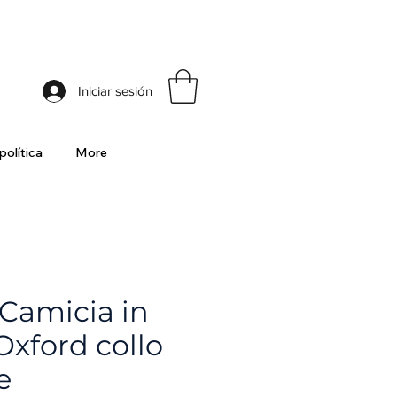
ia
Iniciar sesión
política
More
 Camicia in
Oxford collo
e