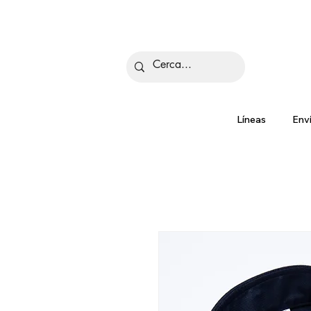
Is
Líneas
Env