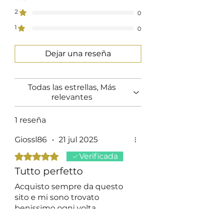
2
0
1
0
Dejar una reseña
Todas las estrellas, Más
relevantes
1 reseña
Giossl86
•
21 jul 2025
Obtuvo 5 de 5 estrellas.
Verificada
Tutto perfetto
Acquisto sempre da questo
sito e mi sono trovato
benissimo ogni volta,
personale gentile e