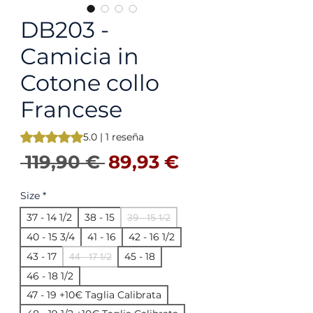
DB203 -
Camicia in
Cotone collo
Francese
Según 1 reseña, la calificación es de 5.0 de 5 estrellas
5.0 | 1 reseña
Precio
Precio de ofer
 119,90 € 
89,93 €
Size
*
37 - 14 1/2
38 - 15
39 - 15 1/2
40 - 15 3/4
41 - 16
42 - 16 1/2
43 - 17
45 - 18
44 - 17 1/2
46 - 18 1/2
47 - 19 +10€ Taglia Calibrata