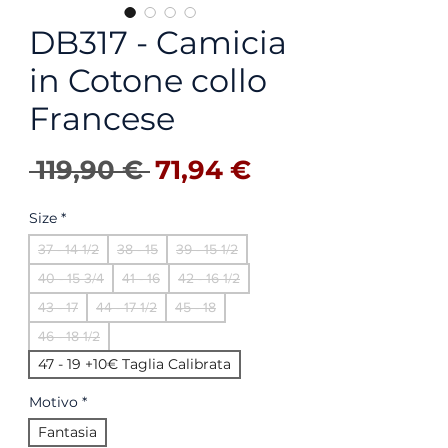
DB317 - Camicia
in Cotone collo
Francese
Precio
Precio de ofer
 119,90 € 
71,94 €
Size
*
37 - 14 1/2
38 - 15
39 - 15 1/2
40 - 15 3/4
41 - 16
42 - 16 1/2
43 - 17
44 - 17 1/2
45 - 18
46 - 18 1/2
47 - 19 +10€ Taglia Calibrata
Motivo
*
Fantasia