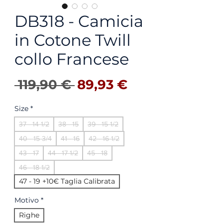
DB318 - Camicia
in Cotone Twill
collo Francese
Precio
Precio de ofer
 119,90 € 
89,93 €
Size
*
37 - 14 1/2
38 - 15
39 - 15 1/2
40 - 15 3/4
41 - 16
42 - 16 1/2
43 - 17
44 - 17 1/2
45 - 18
46 - 18 1/2
47 - 19 +10€ Taglia Calibrata
Motivo
*
Righe