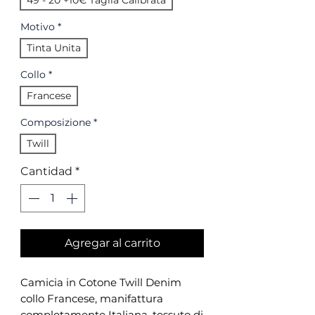
49 - 20 +10€ Taglia Calibrata
Motivo
*
Tinta Unita
Collo
*
Francese
Composizione
*
Twill
Cantidad
*
Agregar al carrito
Camicia in Cotone Twill Denim
collo Francese, manifattura
completamente Italiana, tessuto di