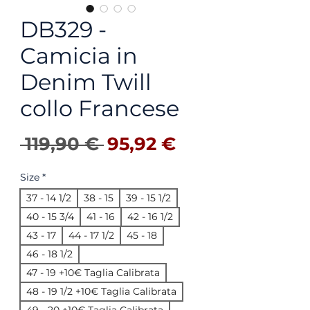
DB329 -
Camicia in
Denim Twill
collo Francese
Precio
Precio de ofer
 119,90 € 
95,92 €
Size
*
37 - 14 1/2
38 - 15
39 - 15 1/2
40 - 15 3/4
41 - 16
42 - 16 1/2
43 - 17
44 - 17 1/2
45 - 18
46 - 18 1/2
47 - 19 +10€ Taglia Calibrata
48 - 19 1/2 +10€ Taglia Calibrata