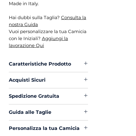
Made in Italy.
Hai dubbi sulla Taglia?
Consulta la
nostra Guida
Vuoi personalizzare la tua Camicia
con le Iniziali?
Aggiungi la
lavorazione Qui
Caratteristiche Prodotto
Vestibilità :
Custom Fit
Acquisti Sicuri
Collo :
Francese
Polso :
Tondo
Scegli di acquistare in massima
Spedizione Gratuita
Composizione :
100% Cotone
sicurezza con PayPal o Carta di
Mouche :
Si
Creedito
La spedizione in Italia è sempre
Produzione :
100% Made in
Guida alle Taglie
Gratuita
Italy
Hai dubbi sulla Taglia?
Clicca Qui
Trattamento :
Lavaggio
Personalizza la tua Camicia
e Consulta la nostra Guida.
Profumato e Ammorbidente