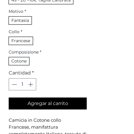
49 - 20 +10€ Taglia Calibrata
Motivo
*
Fantasia
Collo
*
Francese
Composizione
*
Cotone
Cantidad
*
Agregar al carrito
Camicia in Cotone collo
Francese, manifattura
completamente Italiana, tessuto di