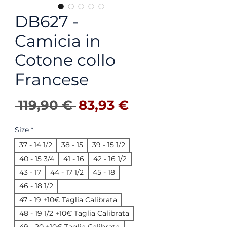
DB627 -
Camicia in
Cotone collo
Francese
Precio
Precio de ofer
 119,90 € 
83,93 €
Size
*
37 - 14 1/2
38 - 15
39 - 15 1/2
40 - 15 3/4
41 - 16
42 - 16 1/2
43 - 17
44 - 17 1/2
45 - 18
46 - 18 1/2
47 - 19 +10€ Taglia Calibrata
48 - 19 1/2 +10€ Taglia Calibrata