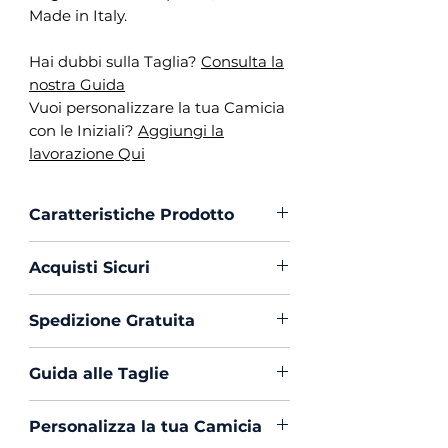
Made in Italy.
Hai dubbi sulla Taglia?
Consulta la
nostra Guida
Vuoi personalizzare la tua Camicia
con le Iniziali?
Aggiungi la
lavorazione Qui
Caratteristiche Prodotto
Vestibilità :
Custom Fit
Acquisti Sicuri
Collo :
Napoletano
Polso :
Tondo
Scegli di acquistare in massima
Spedizione Gratuita
Composizione :
100% Cotone
sicurezza con PayPal o Carta di
Mouche :
Si
Creedito
La spedizione in Italia è sempre
Produzione :
100% Made in
Guida alle Taglie
Gratuita
Italy
Hai dubbi sulla Taglia?
Clicca Qui
Trattamento :
Lavaggio
Personalizza la tua Camicia
e Consulta la nostra Guida.
Profumato e Ammorbidente