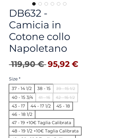
DB632 -
Camicia in
Cotone collo
Napoletano
Precio
Precio de ofer
 119,90 € 
95,92 €
Size
*
37 - 14 1/2
38 - 15
39 - 15 1/2
40 - 15 3/4
41 - 16
42 - 16 1/2
43 - 17
44 - 17 1/2
45 - 18
46 - 18 1/2
47 - 19 +10€ Taglia Calibrata
48 - 19 1/2 +10€ Taglia Calibrata