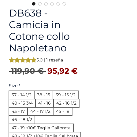
DB638 -
Camicia in
Cotone collo
Napoletano
Según 1 reseña, la calificación es de 5.0 de 5 estrellas
5.0 | 1 reseña
Precio
Precio de ofer
 119,90 € 
95,92 €
Size
*
37 - 14 1/2
38 - 15
39 - 15 1/2
40 - 15 3/4
41 - 16
42 - 16 1/2
43 - 17
44 - 17 1/2
45 - 18
46 - 18 1/2
47 - 19 +10€ Taglia Calibrata
48 - 19 1/2 +10€ Taglia Calibrata