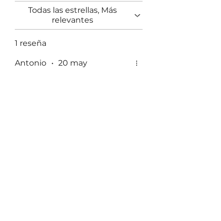
Todas las estrellas, Más
relevantes
1 reseña
Antonio
•
20 may
Obtuvo 5 de 5 estrellas.
Verificada
Una Conferma!
Ottimo prodotto, qualità Top,
terzo acquisto.
¿Te resultó útil?
Sí
Danilo Buglione
Chi Siamo