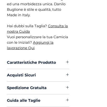
ed una morbidezza unica. Danilo
Buglione è stile e qualità, tutto
Made in Italy.
Hai dubbi sulla Taglia?
Consulta la
nostra Guida
Vuoi personalizzare la tua Camicia
con le Iniziali?
Aggiungi la
lavorazione Qui
Caratteristiche Prodotto
Vestibilità :
Custom Fit
Acquisti Sicuri
Collo :
Napoletano
Polso :
Tondo
Scegli di acquistare in massima
Spedizione Gratuita
Composizione :
100% Cotone
sicurezza con PayPal o Carta di
Mouche :
Si
Creedito
La spedizione in Italia è sempre
Produzione :
100% Made in
Guida alle Taglie
Gratuita
Italy