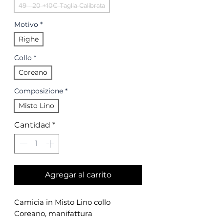
49 - 20 +10€ Taglia Calibrata
Motivo
*
Righe
Collo
*
Coreano
Composizione
*
Misto Lino
Cantidad
*
Agregar al carrito
Camicia in Misto Lino collo
Coreano, manifattura