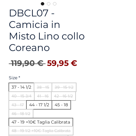
DBCL07 -
Camicia in
Misto Lino collo
Coreano
Precio
Precio de ofer
 119,90 € 
59,95 €
Size
*
37 - 14 1/2
38 - 15
39 - 15 1/2
40 - 15 3/4
41 - 16
42 - 16 1/2
44 - 17 1/2
45 - 18
43 - 17
46 - 18 1/2
47 - 19 +10€ Taglia Calibrata
48 - 19 1/2 +10€ Taglia Calibrata