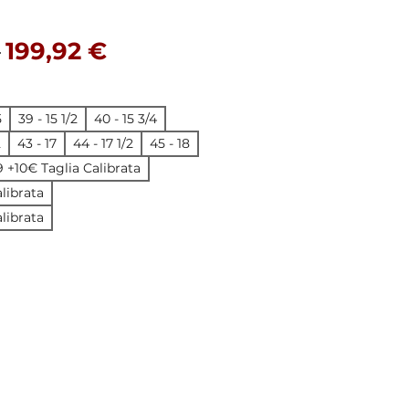
Precio
Precio de oferta
 
199,92 €
5
39 - 15 1/2
40 - 15 3/4
2
43 - 17
44 - 17 1/2
45 - 18
19 +10€ Taglia Calibrata
librata
librata