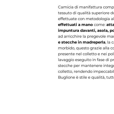
Camicia di manifattura comp
tessuto di qualità superiore do
effettuate con metodologia a
effettuati a mano
come:
atta
impuntura davanti, asola, p
ad arricchire la pregevole ma
e stecche in madreperla
, la 
morbido, questo grazie alla c
presente nel colletto e nei po
lavaggio eseguito in fase di pr
stecche per mantenere integr
colletto, rendendo impeccabile
Buglione è stile e qualità, tut