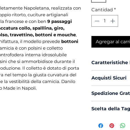
letamente Napoletana, realizzata con
Cantidad
*
ppio ritorto, cuciture artigianali
lla francese e con ben
9 passaggi
ccatura collo, spalllina, giro,
olso, travettino, bottoni e mouche
,
nifattura, il modello prevede
bottoni
Agregar al carr
camicia è con polsini e colletto
ontrofodera interna idrosolubile
lsini che si ammorbidisce durante il
Caratteristiche
oduzione. Il colletto è dotato di porta
Vestibilità :
Cu
a nel tempo la giusta curvatura del
Acquisti Sicuri
Passaggi a M
 la vestibilità della camicia. Danilo
Collo :
France
to Made in Napoli.
Scegli di acquis
Spedizione Grat
Polso :
Smuss
con PayPal o Bon
Bottoni :
Madr
La spedizione in 
Titolo Tessuto
Scelta della Ta
Mouche :
Si
Per tutti i model
Produzione :
aiuteremo ad ind