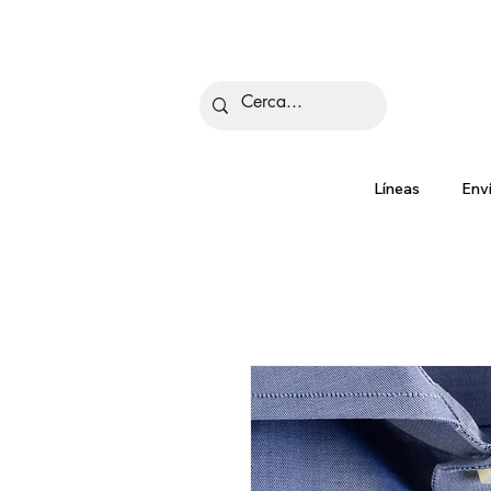
Is
Líneas
Env