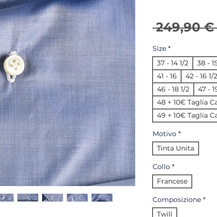
 249,90 €
Size
*
37 - 14 1/2
38 - 1
41 - 16
42 - 16 1/
46 - 18 1/2
47 - 
48 + 10€ Taglia Ca
49 + 10€ Taglia Ca
Motivo
*
Tinta Unita
Collo
*
Francese
Composizione
*
Twill