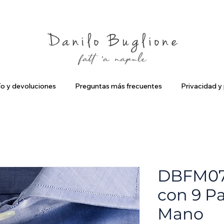
criviti ed ottieni uno Sconto del 10%
Spedizione Gratuita in Ital
ío y devoluciones
Preguntas más frecuentes
Privacidad y 
DBFM07 
con 9 P
Mano