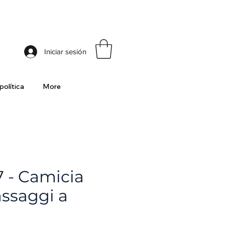
ia
Iniciar sesión
política
More
- Camicia
assaggi a