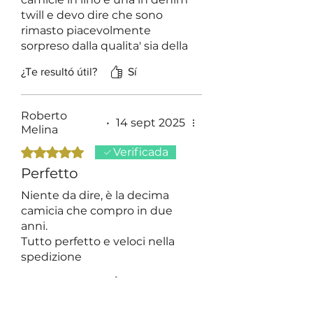
twill e devo dire che sono
rimasto piacevolmente
sorpreso dalla qualita' sia della
manifattura che dei tessuti .
¿Te resultó útil?
Sí
Inoltre ho verificato la
facilita'(gentilezza e
disponibilita') di
Roberto
comunicazione con Danilo
•
14 sept 2025
Melina
Buglione sia tramite mail e sia
Obtuvo 5 de 5 estrellas.
Verificada
telefonicamente.
Un'esperienza da ripetere!
Perfetto
Niente da dire, è la decima
camicia che compro in due
anni.
Tutto perfetto e veloci nella
spedizione
E sempre peofumate
¿Te resultó útil?
Sí