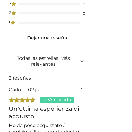
3
0
2
0
1
0
Dejar una reseña
Todas las estrellas, Más
relevantes
3 reseñas
Carlo
•
02 jul
Obtuvo 5 de 5 estrellas.
Verificada
Un'ottima esperienza di
acquisto
Ho da poco acquistato 2
camicie in lino e una in denim