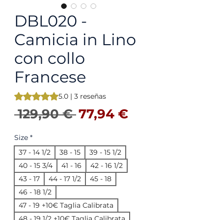
DBL020 -
Camicia in Lino
con collo
Francese
Según 3 reseñas, la calificación es de 5.0 de 5 estrellas
5.0 | 3 reseñas
Precio
Precio de ofe
 129,90 € 
77,94 €
Size
*
37 - 14 1/2
38 - 15
39 - 15 1/2
40 - 15 3/4
41 - 16
42 - 16 1/2
43 - 17
44 - 17 1/2
45 - 18
46 - 18 1/2
47 - 19 +10€ Taglia Calibrata
48 - 19 1/2 +10€ Taglia Calibrata