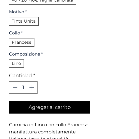
49 - 20 +10€ Taglia Calibrata
Motivo
*
Tinta Unita
Collo
*
Francese
Composizione
*
Lino
Cantidad
*
Agregar al carrito
Camicia in Lino con collo Francese,
manifattura completamente
Italiana, tessuto di qualità