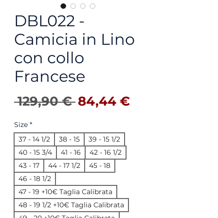
DBL022 -
Camicia in Lino
con collo
Francese
Precio
Precio de ofe
 129,90 € 
84,44 €
Size
*
37 - 14 1/2
38 - 15
39 - 15 1/2
40 - 15 3/4
41 - 16
42 - 16 1/2
43 - 17
44 - 17 1/2
45 - 18
46 - 18 1/2
47 - 19 +10€ Taglia Calibrata
48 - 19 1/2 +10€ Taglia Calibrata