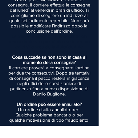
consegna. Il corriere effettua le consegne
dal lunedì al venerdì in orari di ufficio. Ti
consigliamo di scegliere un indirizzo al
quale sei facilmente reperibile. Non sarà
possibile modificare l’indirizzo dopo la
conclusione dell’ordine.
La Recomendación y una descripción
resumida de sus propósitos se informan
en el sitio web de la Autoridad de
Privacidad
http://www.garanteprivacy.it
Cosa succede se non sono in casa al
momento della consegna?
Il corriere proverà a consegnare l’ordine
per due tre consecutivi. Dopo tre tentativi
di consegna il pacco resterà in giacenza
negli uffici dello spedizioniere di
pertinenza fino a nuova disposizione di
Danilo Buglione.
Un ordine può essere annullato?
Un ordine risulta annullato per :
Qualche problema bancario o per
qualche motivazione di tipo
fraudolento.