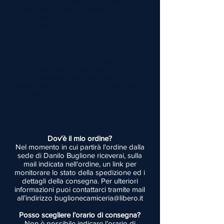
anónima y agregada y se utilizarán,
siempre de forma agregada, con la
única finalidad de obtener información
estadística anónima sobre el uso del
sitio y para comprobar su correcto
funcionamiento y se suprimirán,
siempre de forma agregada,
inmediatamente después del
procesamiento. Los datos podrían
utilizarse para determinar la
responsabilidad en caso de hipotéticos
delitos informáticos contra el sitio.
Dov’è il mio ordine?
Nel momento in cui partirà l'ordine dalla
sede di Danilo Buglione riceverai, sulla
mail indicata nell'ordine, un link per
monitorare lo stato della spedizione ed i
dettagli della consegna. Per ulteriori
informazioni puoi contattarci tramite mail
all’indirizzo
buglionecamiceria@libero.it
Posso scegliere l’orario di consegna?
Non è possibile indicare l’orario di