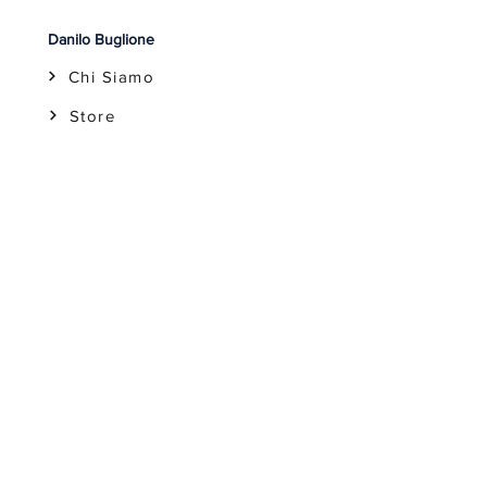
Danilo Buglione
Chi Siamo
Store
Aiuto
Reso
Guida alle Taglie
Domande Frequenti (FAQ)
Contatti
Contattaci
Per la tua Boutique