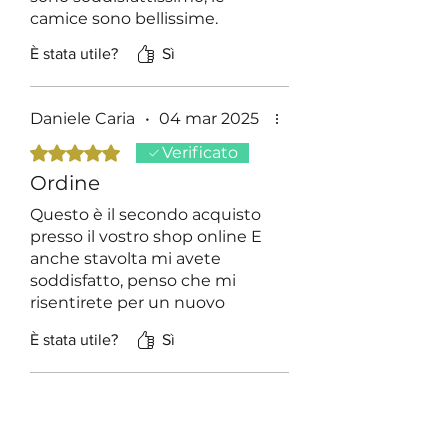
camice sono bellissime.
È stata utile?
Sì
Daniele Caria
•
04 mar 2025
Valutazione 5 stelle su 5.
Verificato
Ordine
Questo è il secondo acquisto
presso il vostro shop online E
anche stavolta mi avete
soddisfatto, penso che mi
risentirete per un nuovo
ordine
È stata utile?
Sì
FERRUCCIO
MARIA
•
07 giu 2024
EMANUELLI