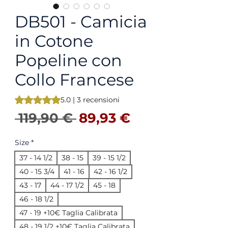
DB501 - Camicia
in Cotone
Popeline con
Collo Francese
Sulla base di 3 recensioni, la valutazione è 5.0 su cinque st
5.0 | 3 recensioni
Prezzo regolare
Prezzo sconta
 119,90 € 
89,93 €
Size
*
37 - 14 1/2
38 - 15
39 - 15 1/2
40 - 15 3/4
41 - 16
42 - 16 1/2
43 - 17
44 - 17 1/2
45 - 18
46 - 18 1/2
47 - 19 +10€ Taglia Calibrata
48 - 19 1/2 +10€ Taglia Calibrata