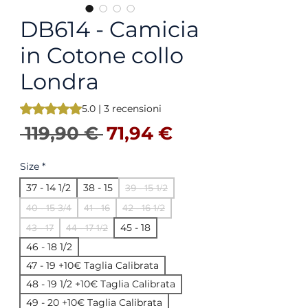
DB614 - Camicia
in Cotone collo
Londra
Sulla base di 3 recensioni, la valutazione è 5.0 su cinque st
5.0 | 3 recensioni
Prezzo regolare
Prezzo sconta
 119,90 € 
71,94 €
Size
*
37 - 14 1/2
38 - 15
39 - 15 1/2
40 - 15 3/4
41 - 16
42 - 16 1/2
45 - 18
43 - 17
44 - 17 1/2
46 - 18 1/2
47 - 19 +10€ Taglia Calibrata
48 - 19 1/2 +10€ Taglia Calibrata
49 - 20 +10€ Taglia Calibrata