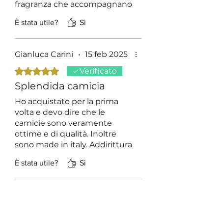
fragranza che accompagnano
il tessuto per favore. Grazie
È stata utile?
Sì
Gianluca Carini
•
15 feb 2025
Valutazione 5 stelle su 5.
Verificato
Splendida camicia
Ho acquistato per la prima
volta e devo dire che le
camicie sono veramente
ottime e di qualità. Inoltre
sono made in italy. Addirittura
arrivano profumate! Da
È stata utile?
Sì
comprare assolutamente
Nicola
•
18 mag 2024
Valutazione 5 stelle su 5.
Verificato