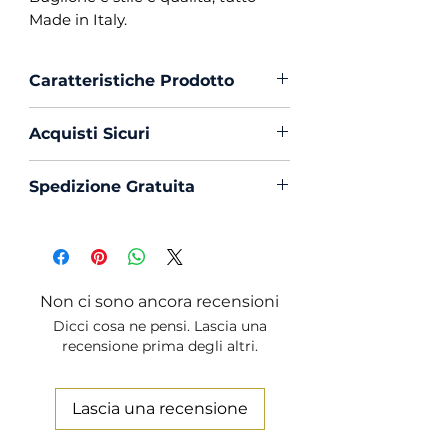
Made in Italy.
Caratteristiche Prodotto
Vestibilità :
Custom Fit
Acquisti Sicuri
Collo :
Coreano
Polso :
Tondo
Scegli di acquistare in massima
Spedizione Gratuita
Composizione :
65% Lino 35%
sicurezza con PayPal o Carta di
Cotone
Creedito
La spedizione in Italia è sempre
Mouche :
Si
Gratuita
Produzione :
100% Made in
Italy
Non ci sono ancora recensioni
Trattamento :
Lavaggio
Dicci cosa ne pensi. Lascia una
Profumato e Ammorbidente
recensione prima degli altri.
Lascia una recensione