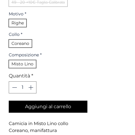
49 - 20 +10€ Taglia Calibrata
Motivo
*
Righe
Collo
*
Coreano
Composizione
*
Misto Lino
Quantità
*
Aggiungi al carrello
Camicia in Misto Lino collo
Coreano, manifattura