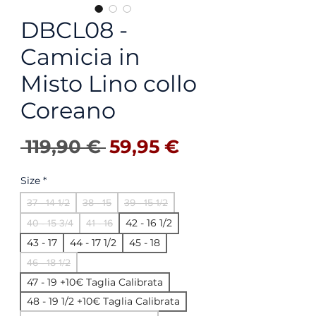
DBCL08 -
Camicia in
Misto Lino collo
Coreano
Prezzo regolare
Prezzo sconta
 119,90 € 
59,95 €
Size
*
37 - 14 1/2
38 - 15
39 - 15 1/2
42 - 16 1/2
40 - 15 3/4
41 - 16
43 - 17
44 - 17 1/2
45 - 18
46 - 18 1/2
47 - 19 +10€ Taglia Calibrata
48 - 19 1/2 +10€ Taglia Calibrata