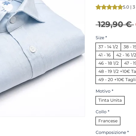
Sulla base di 3 rec
5.0 | 
 129,90 € 
Size
*
37 - 14 1/2
38 - 1
41 - 16
42 - 16 1/
46 - 18 1/2
47 - 
48 - 19 1/2 +10€ T
49 - 20 +10€ Tagli
Motivo
*
Tinta Unita
Collo
*
Francese
Composizione
*