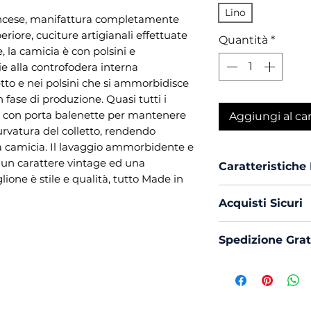
Lino
ancese, manifattura completamente
periore, cuciture artigianali effettuate
Quantità
*
 la camicia è con polsini e
ie alla controfodera interna
etto e nei polsini che si ammorbidisce
 fase di produzione. Quasi tutti i
to con porta balenette per mantenere
Aggiungi al car
urvatura del colletto, rendendo
lla camicia. Il lavaggio ammorbidente e
 un carattere vintage ed una
Caratteristiche
one è stile e qualità, tutto Made in
Vestibilità :
Cu
Acquisti Sicuri
Collo :
France
Polso :
Tondo
Scegli di acquis
Spedizione Grat
Composizione
con PayPal o Car
Mouche :
Si
La spedizione in 
Produzione :
Trattamento 
Ammorbiden