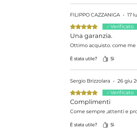
FILIPPO CAZZANIGA
•
17 l
Valutazione 5 stelle su 5.
Verificato
Una garanzia.
Ottimo acquisto. come me l
È stata utile?
Sì
Sergio Brizzolara
•
26 giu 
Valutazione 5 stelle su 5.
Verificato
Complimenti
Come sempre ,attenti e prof
È stata utile?
Sì