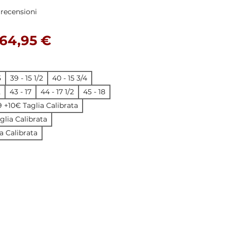
ensioni, la valutazione è 5.0 su cinque stelle
3 recensioni
Prezzo regolare
Prezzo scontato
64,95 €
5
39 - 15 1/2
40 - 15 3/4
2
43 - 17
44 - 17 1/2
45 - 18
19 +10€ Taglia Calibrata
aglia Calibrata
a Calibrata