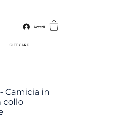
ia
Accedi
GIFT CARD
- Camicia in
 collo
e