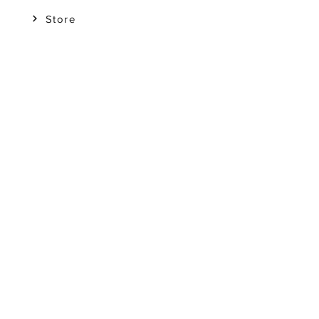
Store
Aiuto
Reso
Guida alle Taglie
Domande Frequenti (FAQ)
Contatti
Contattaci
Per la tua Boutique
Aiuto