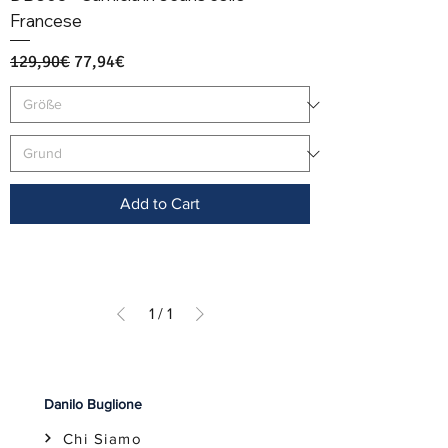
Francese
Regular Price
Sale Price
129,90€
77,94€
Add to Cart
1
/
1
Danilo Buglione
Chi Siamo