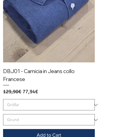
DBJ01 - Camicia in Jeans collo
Francese
Regular Price
Sale Price
129,90€
77,94€
Add to Cart