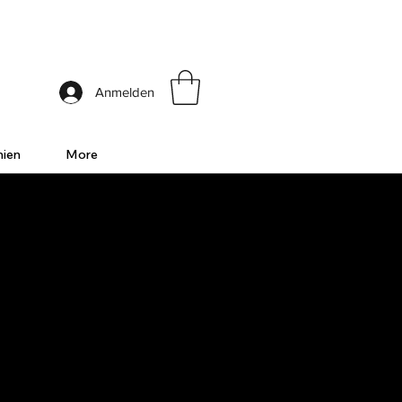
ia
Anmelden
nien
More