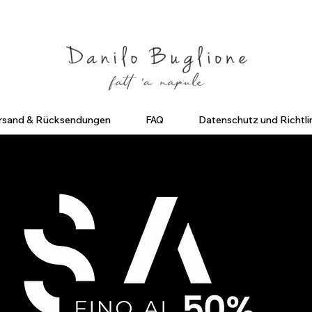
criviti ed ottieni uno Sconto del 10%
Spedizione Gratuita in Ital
rsand & Rücksendungen
FAQ
Datenschutz und Richtli