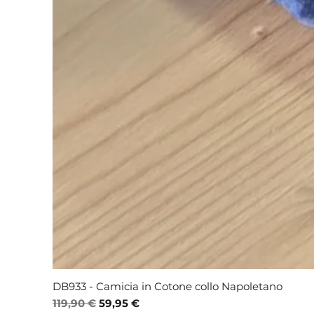
DB933 - Camicia in Cotone collo Napoletano
Standardpreis
Sale-Preis
119,90 €
59,95 €