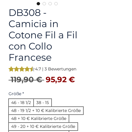
DB308 -
Camicia in
Cotone Fil a Fil
con Collo
Francese
Das Rating beträgt 4.7 von fünf Sternen, basierend auf 3 
4.7 | 3 Bewertungen
Standardpreis
Sale-Preis
 119,90 € 
95,92 €
Größe
*
46 - 18 1/2
38 - 15
48 - 19 1/2 + 10 € Kalibrierte Größe
48 + 10 € Kalibrierte Größe
49 - 20 + 10 € Kalibrierte Größe