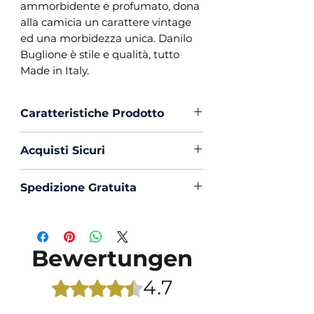
ammorbidente e profumato, dona
alla camicia un carattere vintage
ed una morbidezza unica. Danilo
Buglione è stile e qualità, tutto
Made in Italy.
Caratteristiche Prodotto
Vestibilità :
Custom Fit
Acquisti Sicuri
Collo :
Francese con
Portastecche
Scegli di acquistare in massima
Spedizione Gratuita
Polso :
Tondo
sicurezza con PayPal o Carta di
Composizione :
100% Cotone
Creedito
La spedizione in Italia è sempre
Fil a Fil
Gratuita
Mouche :
Si
Bewertungen
Produzione :
100% Made in
Italy
4.7
Mit 4,7 von 5 Sternen bewertet.
Trattamento :
Lavaggio
Profumato e Ammorbidente