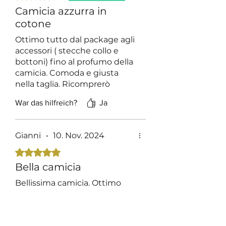
Camicia azzurra in
cotone
Ottimo tutto dal package agli
accessori ( stecche collo e
bottoni) fino al profumo della
camicia. Comoda e giusta
nella taglia. Ricomprerò
sicuramente
War das hilfreich?
Ja
Gianni
•
10. Nov. 2024
Mit 5 von 5 Sternen bewertet.
Bella camicia
Bellissima camicia. Ottimo
raffronto qualità prezzo
War das hilfreich?
Ja