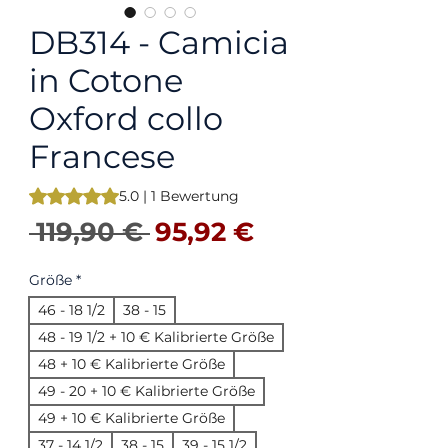
DB314 - Camicia
in Cotone
Oxford collo
Francese
Das Rating beträgt 5.0 von fünf Sternen, basierend auf 1 B
5.0 | 1 Bewertung
Standardpreis
Sale-Preis
 119,90 € 
95,92 €
Größe
*
46 - 18 1/2
38 - 15
48 - 19 1/2 + 10 € Kalibrierte Größe
48 + 10 € Kalibrierte Größe
49 - 20 + 10 € Kalibrierte Größe
49 + 10 € Kalibrierte Größe
37 - 14 1/2
38 - 15
39 - 15 1/2