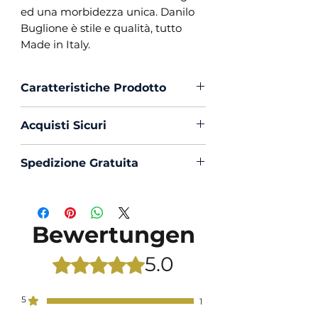
ed una morbidezza unica. Danilo
Buglione è stile e qualità, tutto
Made in Italy.
Caratteristiche Prodotto
Vestibilità :
Custom Fit
Acquisti Sicuri
Collo :
Francese con
Portastecche
Scegli di acquistare in massima
Spedizione Gratuita
Polso :
Tondo
sicurezza con PayPal o Carta di
Composizione :
100% Cotone
Creedito
La spedizione in Italia è sempre
Oxford
Gratuita
Mouche :
Si
Bewertungen
Produzione :
100% Made in
Italy
5.0
Mit 5 von 5 Sternen bewertet.
Trattamento :
Lavaggio
Profumato e Ammorbidente
5
1