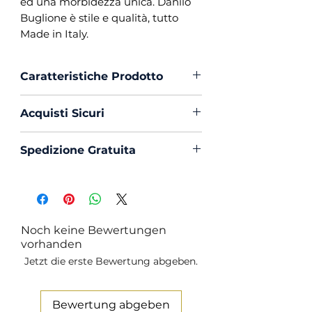
ed una morbidezza unica. Danilo
Buglione è stile e qualità, tutto
Made in Italy.
Caratteristiche Prodotto
Vestibilità :
Custom Fit
Acquisti Sicuri
Collo :
Napoletano
Polso :
Tondo
Scegli di acquistare in massima
Spedizione Gratuita
Composizione :
100% Cotone
sicurezza con PayPal o Carta di
Popeline
Creedito
La spedizione in Italia è sempre
Mouche :
Si
Gratuita
Produzione :
100% Made in
Italy
Noch keine Bewertungen
Trattamento :
Lavaggio
vorhanden
Profumato e Ammorbidente
Jetzt die erste Bewertung abgeben.
Bewertung abgeben