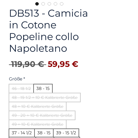
DB513 - Camicia
in Cotone
Popeline collo
Napoletano
Standardpreis
Sale-Preis
 119,90 € 
59,95 €
Größe
*
38 - 15
46 - 18 1/2
48 - 19 1/2 + 10 € Kalibrierte Größe
48 + 10 € Kalibrierte Größe
49 - 20 + 10 € Kalibrierte Größe
49 + 10 € Kalibrierte Größe
37 - 14 1/2
38 - 15
39 - 15 1/2