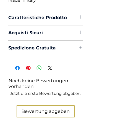
Made in Italy.
Caratteristiche Prodotto
Vestibilità :
Custom Fit
Acquisti Sicuri
Collo :
Napoletano
Polso :
Tondo
Scegli di acquistare in massima
Spedizione Gratuita
Composizione :
100% Cotone
sicurezza con PayPal o Carta di
Mouche :
Si
Creedito
La spedizione in Italia è sempre
Produzione :
100% Made in
Gratuita
Italy
Trattamento :
Lavaggio
Noch keine Bewertungen
Profumato e Ammorbidente
vorhanden
Jetzt die erste Bewertung abgeben.
Bewertung abgeben