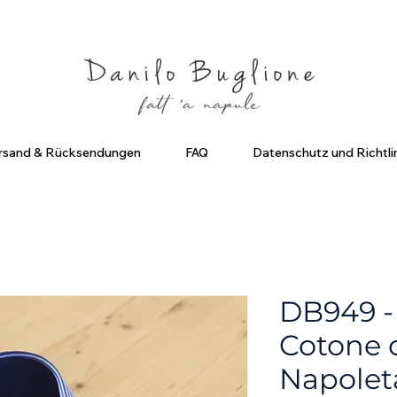
criviti ed ottieni uno Sconto del 10%
Spedizione Gratuita in Ital
rsand & Rücksendungen
FAQ
Datenschutz und Richtli
DB949 -
Cotone c
Napolet