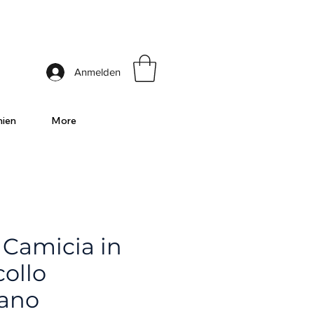
ia
Anmelden
nien
More
 Camicia in
ollo
ano