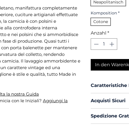
Neapolitanisch
oletano, manifattura completamente
Komposition
*
periore, cuciture artigianali effettuate
 la camicia è con polsini e
Cotone
ie alla controfodera interna
Anzahl
*
etto e nei polsini che si ammorbidisce
 fase di produzione. Quasi tutti i
to con porta balenette per mantenere
urvatura del colletto, rendendo
lla camicia. Il lavaggio ammorbidente e
In den Waren
 un carattere vintage ed una
one è stile e qualità, tutto Made in
Caratteristiche
ta la nostra Guida
Vestibilità :
Cu
icia con le Iniziali?
Aggiungi la
Acquisti Sicuri
Collo :
Napole
Polso :
Tondo
Scegli di acquis
Spedizione Grat
Composizione
con PayPal o Car
Mouche :
Si
La spedizione in 