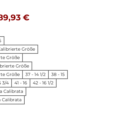
Standardpreis
Sale-Preis
89,93 €
5
 Kalibrierte Größe
erte Größe
ibrierte Größe
erte Größe
37 - 14 1/2
38 - 15
5 3/4
41 - 16
42 - 16 1/2
a Calibrata
a Calibrata