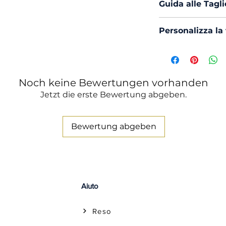
Produzione :
Guida alle Tagli
Trattamento 
Hai dubbi sulla 
Ammorbiden
Personalizza la
la nostra Guida.
Vuoi ricamare la 
oppure, richieder
Clicca Qui ed agg
Noch keine Bewertungen vorhanden
Jetzt die erste Bewertung abgeben.
Bewertung abgeben
Aiuto
Reso