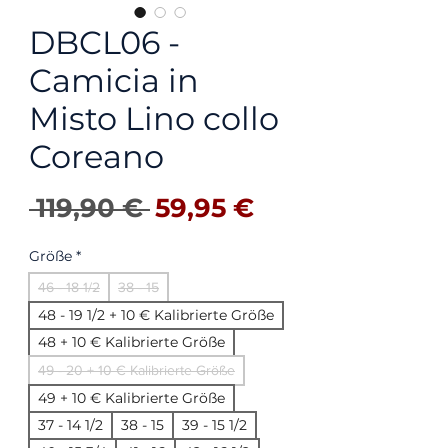
DBCL06 -
Camicia in
Misto Lino collo
Coreano
Standardpreis
Sale-Preis
 119,90 € 
59,95 €
Größe
*
46 - 18 1/2
38 - 15
48 - 19 1/2 + 10 € Kalibrierte Größe
48 + 10 € Kalibrierte Größe
49 - 20 + 10 € Kalibrierte Größe
49 + 10 € Kalibrierte Größe
37 - 14 1/2
38 - 15
39 - 15 1/2