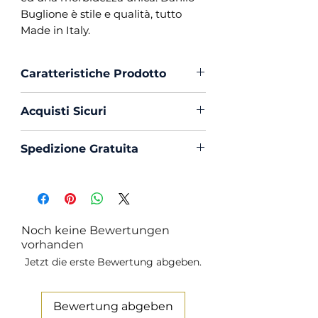
Buglione è stile e qualità, tutto
Made in Italy.
Caratteristiche Prodotto
Vestibilità :
Custom Fit
Acquisti Sicuri
Collo :
Coreano
Polso :
Tondo
Scegli di acquistare in massima
Spedizione Gratuita
Composizione :
65% Lino 35%
sicurezza con PayPal o Carta di
Cotone
Creedito
La spedizione in Italia è sempre
Mouche :
Si
Gratuita
Produzione :
100% Made in
Italy
Noch keine Bewertungen
Trattamento :
Lavaggio
vorhanden
Profumato e Ammorbidente
Jetzt die erste Bewertung abgeben.
Bewertung abgeben