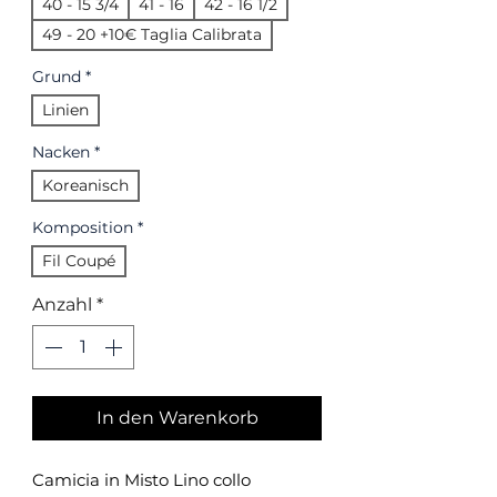
40 - 15 3/4
41 - 16
42 - 16 1/2
49 - 20 +10€ Taglia Calibrata
Grund
*
Linien
Nacken
*
Koreanisch
Komposition
*
Fil Coupé
Anzahl
*
In den Warenkorb
Camicia in Misto Lino collo