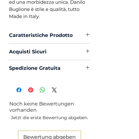
ed una morbidezza unica. Danilo
Buglione è stile e qualità, tutto
Made in Italy.
Caratteristiche Prodotto
Vestibilità :
Custom Fit
Acquisti Sicuri
Collo :
Francese con
Portastecche
Scegli di acquistare in massima
Spedizione Gratuita
Polso :
Tondo
sicurezza con PayPal o Carta di
Composizione :
100% Lino
Creedito
La spedizione in Italia è sempre
Mouche :
Si
Gratuita
Produzione :
100% Made in
Italy
Noch keine Bewertungen
Trattamento :
Lavaggio
vorhanden
Profumato e Ammorbidente
Jetzt die erste Bewertung abgeben.
Bewertung abgeben