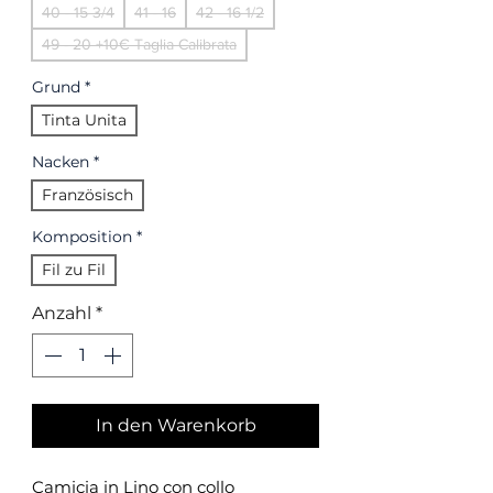
40 - 15 3/4
41 - 16
42 - 16 1/2
49 - 20 +10€ Taglia Calibrata
Grund
*
Tinta Unita
Nacken
*
Französisch
Komposition
*
Fil zu Fil
Anzahl
*
In den Warenkorb
Camicia in Lino con collo