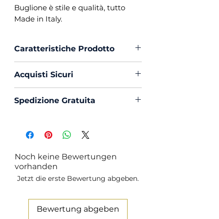
Buglione è stile e qualità, tutto
Made in Italy.
Caratteristiche Prodotto
Vestibilità :
Custom Fit
Acquisti Sicuri
Collo :
Francese con
Portastecche
Scegli di acquistare in massima
Spedizione Gratuita
Polso :
Tondo
sicurezza con PayPal o Carta di
Composizione :
65% Lino 35%
Creedito
La spedizione in Italia è sempre
Cotone
Gratuita
Mouche :
Si
Produzione :
100% Made in
Noch keine Bewertungen
Italy
vorhanden
Trattamento :
Lavaggio
Jetzt die erste Bewertung abgeben.
Profumato e Ammorbidente
Bewertung abgeben