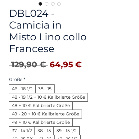
DBL024 -
Camicia in
Misto Lino collo
Francese
Standardpreis
Sale-Preis
 129,90 € 
64,95 €
Größe
*
46 - 18 1/2
38 - 15
48 - 19 1/2 + 10 € Kalibrierte Größe
48 + 10 € Kalibrierte Größe
49 - 20 + 10 € Kalibrierte Größe
49 + 10 € Kalibrierte Größe
37 - 14 1/2
38 - 15
39 - 15 1/2