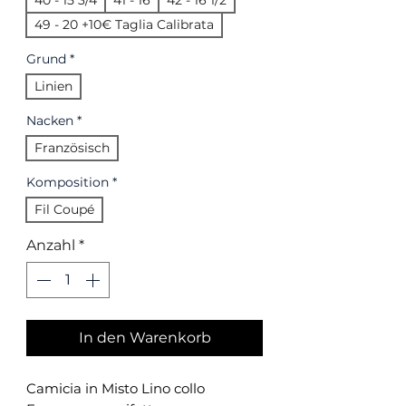
40 - 15 3/4
41 - 16
42 - 16 1/2
49 - 20 +10€ Taglia Calibrata
Grund
*
Linien
Nacken
*
Französisch
Komposition
*
Fil Coupé
Anzahl
*
In den Warenkorb
Camicia in Misto Lino collo