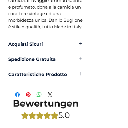
camicia. Il lavaggio ammorbidente
e profumato, dona alla camicia un
carattere vintage ed una
morbidezza unica. Danilo Buglione
è stile e qualità, tutto Made in Italy.
Acquisti Sicuri
Scegli di acquistare in massima
Spedizione Gratuita
sicurezza con PayPal o Bonifico
La spedizione in Italia è sempre
Caratteristiche Prodotto
Gratuita
Vestibilità : Custom Fit
Collo : Napoletano con
Portastecche
Bewertungen
Polso : Tondo con contrasto
all’interno
5.0
Mit 5 von 5 Sternen bewertet.
Composizione : Velluto leggero
Mouche : Si