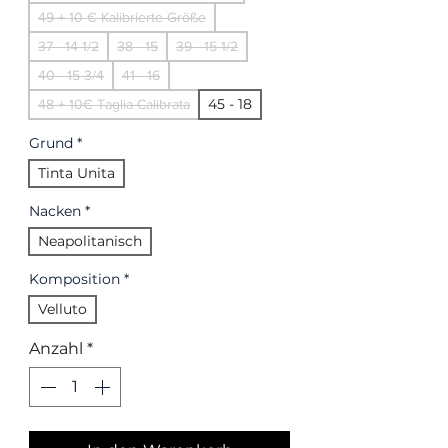
49 + 10 € Kalibrierte Größe
37 - 14 1/2
38 - 15
39 - 15 1/2
40 - 15 3/4
41 - 16
45 - 18
48 + 10€ Taglia Calibrata
Grund
*
Tinta Unita
Nacken
*
Neapolitanisch
Komposition
*
Velluto
Anzahl
*