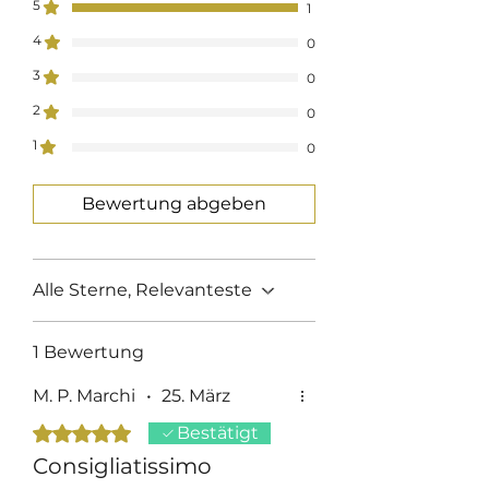
5
1
Produzione : 100% Made in Italy
4
0
Trattamento : Lavaggio
Profumato e Ammorbidente
3
0
2
0
1
0
Bewertung abgeben
Alle Sterne, Relevanteste
1 Bewertung
M. P. Marchi
•
25. März
Mit 5 von 5 Sternen bewertet.
Bestätigt
Consigliatissimo