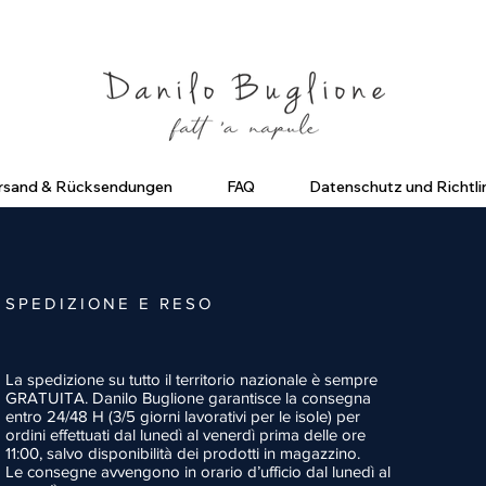
criviti ed ottieni uno Sconto del 10%
Spedizione Gratuita in Ital
rsand & Rücksendungen
FAQ
Datenschutz und Richtli
SPEDIZIONE E RESO
La spedizione su tutto il territorio nazionale è sempre
GRATUITA. Danilo Buglione garantisce la consegna
entro 24/48 H (3/5 giorni lavorativi per le isole) per
ordini effettuati dal lunedì al venerdì prima delle ore
11:00, salvo disponibilità dei prodotti in magazzino.
Le consegne avvengono in orario d’ufficio dal lunedì al