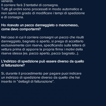
venerdì.
Il corriere farà 3 tentativi di consegna.
Tutti gli ordini sono processati in modo automatico e
non siamo in grado di modificare i tempi di spedizione
e di consegna.
Ho ricevuto un pacco danneggiato o manomesso,
come devo comportarmi?
Nel caso in cui il corriere consegni un pacco che risulti
danneggiato, bagnato o aperto, si prega di accettarlo
esclusivamente con riserva, specificando sulla lettera di
vettura prima di apporre la propria firma i motivi della
riserva stessa (es. pacco aperto, pacco bagnato…).
L’indirizzo di spedizione può essere diverso da quello
di fatturazione?
Si, durante il procedimento per pagare puoi indicare
un indirizzo di spedizione diverso da quello che hai
inserito in ”dettagli di fatturazione”.
Diese Daten werden in anonymer und aggregierter
Form gespeichert und immer in aggregierter Form
ausschließlich zum Zweck verwendet, anonyme
statistische Informationen über die Nutzung der
Website zu erhalten und ihre korrekte Funktionsweise
zu überprüfen, und werden immer in aggregierter Form