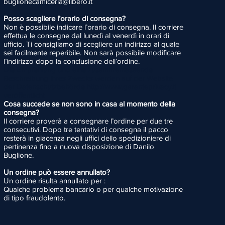
buglionecamiceria@libero.it
Posso scegliere l’orario di consegna?
Non è possibile indicare l’orario di consegna. Il corriere
effettua le consegne dal lunedì al venerdì in orari di
ufficio. Ti consigliamo di scegliere un indirizzo al quale
sei facilmente reperibile. Non sarà possibile modificare
l’indirizzo dopo la conclusione dell’ordine.
Die Empfehlung und eine zusammenfassende
Beschreibung ihres Zwecks werden auf der Website
der Datenschutzbehörde
http://www.garanteprivacy.it
veröffentlicht
Cosa succede se non sono in casa al momento della
consegna?
Il corriere proverà a consegnare l’ordine per due tre
consecutivi. Dopo tre tentativi di consegna il pacco
resterà in giacenza negli uffici dello spedizioniere di
pertinenza fino a nuova disposizione di Danilo
Buglione.
Un ordine può essere annullato?
Un ordine risulta annullato per :
Qualche problema bancario o per qualche motivazione
di tipo
fraudolento.