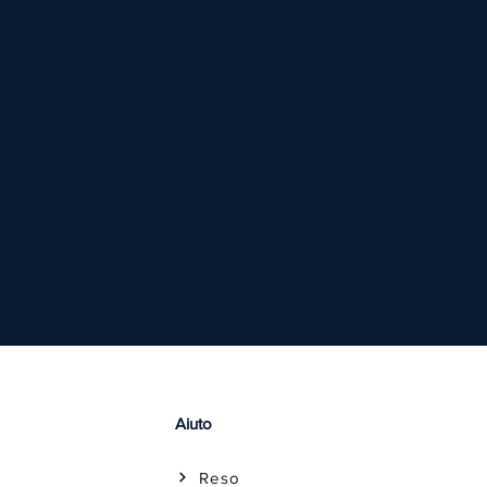
gelöscht. unmittelbar nach der Bearbeitung. Die Daten
könnten verwendet werden, um die Verantwortlichkeit
im Falle hypothetischer Computerkriminalität gegen die
Website festzustellen.
Aiuto
Reso