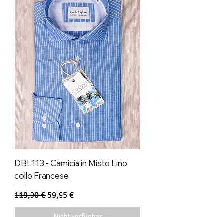
DBL113 - Camicia in Misto Lino
collo Francese
Standardpreis
Sale-Preis
119,90 €
59,95 €
Nicht verfügbar