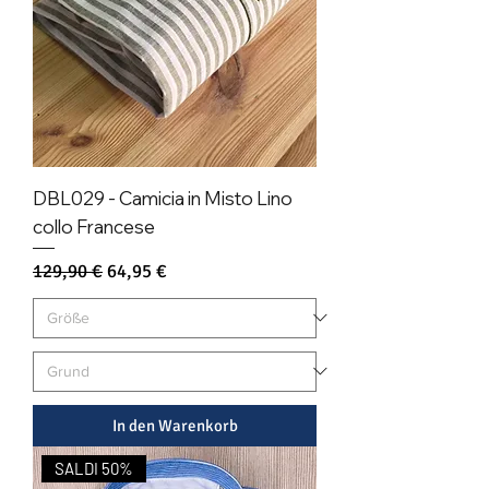
DBL029 - Camicia in Misto Lino
collo Francese
Standardpreis
Sale-Preis
129,90 €
64,95 €
In den Warenkorb
SALDI 50%