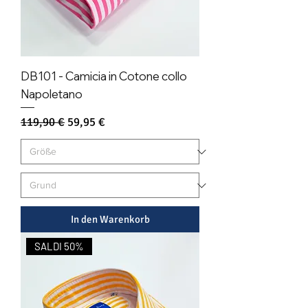
DB101 - Camicia in Cotone collo
Napoletano
Standardpreis
Sale-Preis
119,90 €
59,95 €
In den Warenkorb
SALDI 50%