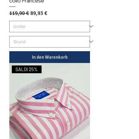
collo Francese
Standardpreis
Sale-Preis
119,90 €
89,93 €
In den Warenkorb
SALDI 25%