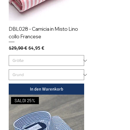
DBL028 - Camicia in Misto Lino
collo Francese
Standardpreis
Sale-Preis
129,90 €
64,95 €
In den Warenkorb
SALDI 25%