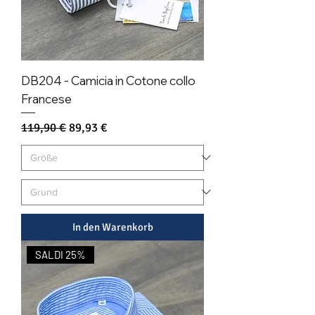
DB204 - Camicia in Cotone collo
Francese
Standardpreis
Sale-Preis
119,90 €
89,93 €
In den Warenkorb
SALDI 25%