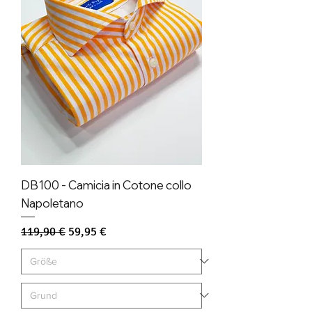
DB100 - Camicia in Cotone collo
Napoletano
Standardpreis
Sale-Preis
119,90 €
59,95 €