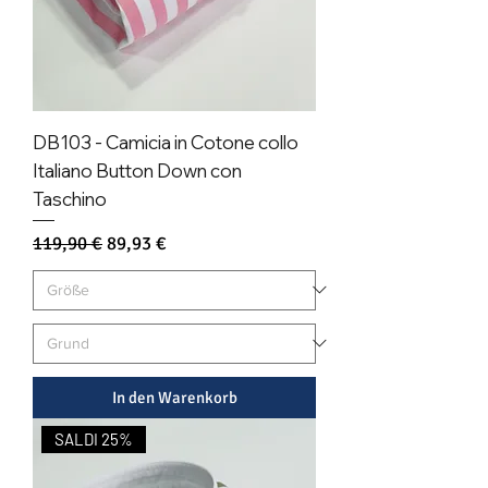
DB103 - Camicia in Cotone collo
Italiano Button Down con
Taschino
Standardpreis
Sale-Preis
119,90 €
89,93 €
In den Warenkorb
SALDI 25%