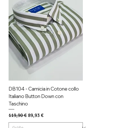
DB104 - Camicia in Cotone collo
Italiano Button Down con
Taschino
Standardpreis
Sale-Preis
119,90 €
89,93 €