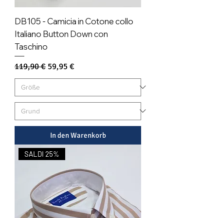
DB105 - Camicia in Cotone collo
Italiano Button Down con
Taschino
Standardpreis
Sale-Preis
119,90 €
59,95 €
In den Warenkorb
SALDI 25%