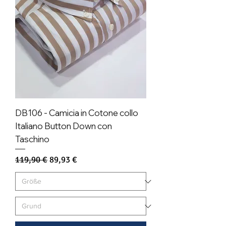
DB106 - Camicia in Cotone collo
Italiano Button Down con
Taschino
Standardpreis
Sale-Preis
119,90 €
89,93 €