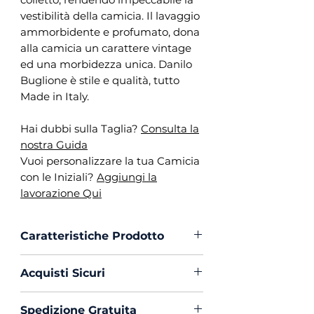
vestibilità della camicia. Il lavaggio
ammorbidente e profumato, dona
alla camicia un carattere vintage
ed una morbidezza unica. Danilo
Buglione è stile e qualità, tutto
Made in Italy.
Hai dubbi sulla Taglia?
Consulta la
nostra Guida
Vuoi personalizzare la tua Camicia
con le Iniziali?
Aggiungi la
lavorazione Qui
Caratteristiche Prodotto
Vestibilità :
Custom Fit
Acquisti Sicuri
Collo :
Italiano Button Down
Polso :
Tondo
Scegli di acquistare in massima
Spedizione Gratuita
Composizione :
100% Cotone