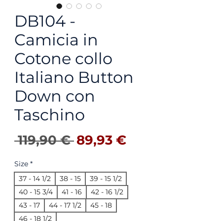
DB104 -
Camicia in
Cotone collo
Italiano Button
Down con
Taschino
Prix original
Prix promotio
 119,90 € 
89,93 €
Size
*
37 - 14 1/2
38 - 15
39 - 15 1/2
40 - 15 3/4
41 - 16
42 - 16 1/2
43 - 17
44 - 17 1/2
45 - 18
46 - 18 1/2