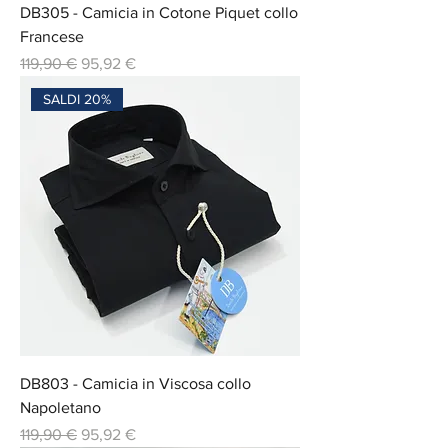
DB305 - Camicia in Cotone Piquet collo
Francese
Prix original
Prix promotionnel
119,90 €
95,92 €
SALDI 20%
DB803 - Camicia in Viscosa collo
Napoletano
Prix original
Prix promotionnel
119,90 €
95,92 €