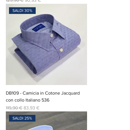
129,90 €
90,93 €
SALDI 30%
DB109 - Camicia in Cotone Jacquard
con collo Italiano 536
Prix original
Prix promotionnel
119,90 €
83,93 €
SALDI 25%