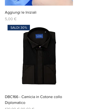
Aggiungi le Iniziali
Prix
5,00 €
SALDI 30%
DBC166 - Camicia in Cotone collo
Diplomatico
Prix original
Prix promotionnel