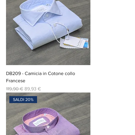
DB209 - Camicia in Cotone collo
Francese
Prix original
Prix promotionnel
119,90 €
89,93 €
SALDI 20%