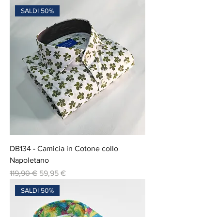
SALDI 50%
DB134 - Camicia in Cotone collo
Napoletano
Prix original
Prix promotionnel
119,90 €
59,95 €
SALDI 50%