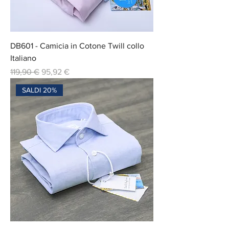
DB601 - Camicia in Cotone Twill collo
Italiano
Prix original
Prix promotionnel
119,90 €
95,92 €
SALDI 20%