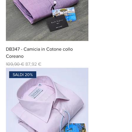
DB347 - Camicia in Cotone collo
Coreano
Prix original
Prix promotionnel
109,90 €
87,92 €
SALDI 20%