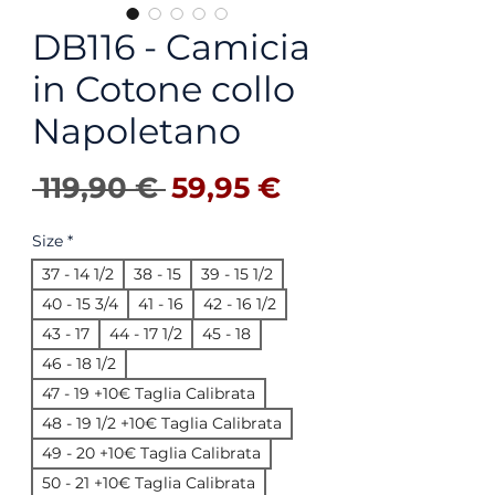
DB116 - Camicia
in Cotone collo
Napoletano
Prix original
Prix promotio
 119,90 € 
59,95 €
Size
*
37 - 14 1/2
38 - 15
39 - 15 1/2
40 - 15 3/4
41 - 16
42 - 16 1/2
43 - 17
44 - 17 1/2
45 - 18
46 - 18 1/2
47 - 19 +10€ Taglia Calibrata
48 - 19 1/2 +10€ Taglia Calibrata
49 - 20 +10€ Taglia Calibrata
50 - 21 +10€ Taglia Calibrata