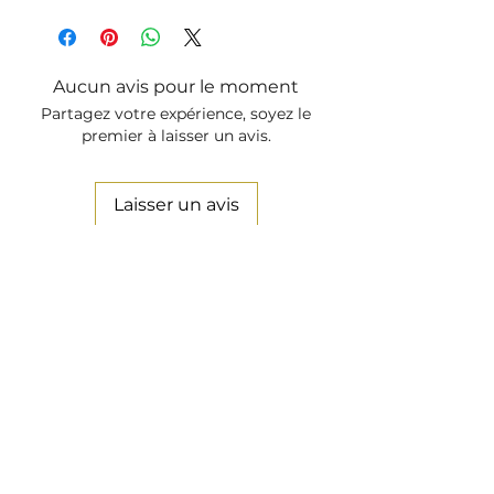
Vuoi ricamare la tua Camicia con
Profumato e Ammorbidente
le Iniziali, oppure, richiedere
degli Aggiusti Sartoriali?
Clicca
Qui ed aggiungi la lavorazione.
Aucun avis pour le moment
Partagez votre expérience, soyez le
premier à laisser un avis.
Laisser un avis
Danilo Buglione
Chi Siamo
Store
Aiuto