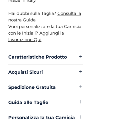
Made in Italy.
Hai dubbi sulla Taglia?
Consulta la
nostra Guida
Vuoi personalizzare la tua Camicia
con le Iniziali?
Aggiungi la
lavorazione Qui
Caratteristiche Prodotto
Vestibilità :
Custom Fit
Acquisti Sicuri
Collo :
Napoletano
Polso :
Tondo
Scegli di acquistare in massima
Spedizione Gratuita
Composizione :
97% Cotone
sicurezza con PayPal o Carta di
3% Elastan
Creedito
La spedizione in Italia è sempre
Mouche :
Si
Guida alle Taglie
Gratuita
Produzione :
100% Made in
Hai dubbi sulla Taglia?
Clicca Qui
Italy
Personalizza la tua Camicia
e Consulta la nostra Guida.
Trattamento :
Lavaggio