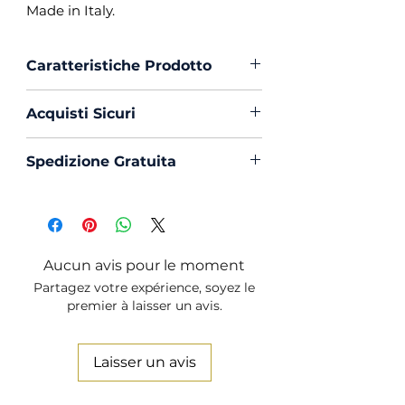
Made in Italy.
Caratteristiche Prodotto
Vestibilità :
Custom Fit
Acquisti Sicuri
Collo :
Francese con
Portastecche
Scegli di acquistare in massima
Spedizione Gratuita
Polso :
Tondo
sicurezza con PayPal o Carta di
Composizione :
100% Cotone
Creedito
La spedizione in Italia è sempre
Mouche :
Si
Gratuita
Produzione :
100% Made in
Italy
Aucun avis pour le moment
Trattamento :
Lavaggio
Partagez votre expérience, soyez le
Profumato e Ammorbidente
premier à laisser un avis.
Laisser un avis