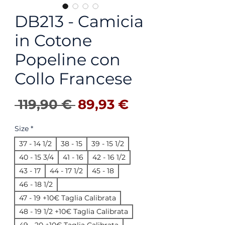
DB213 - Camicia
in Cotone
Popeline con
Collo Francese
Prix original
Prix promotio
 119,90 € 
89,93 €
Size
*
37 - 14 1/2
38 - 15
39 - 15 1/2
40 - 15 3/4
41 - 16
42 - 16 1/2
43 - 17
44 - 17 1/2
45 - 18
46 - 18 1/2
47 - 19 +10€ Taglia Calibrata
48 - 19 1/2 +10€ Taglia Calibrata