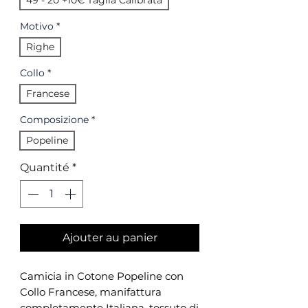
49 - 20 +10€ Taglia Calibrata
Motivo
*
Righe
Collo
*
Francese
Composizione
*
Popeline
Quantité
*
Ajouter au panier
Camicia in Cotone Popeline con
Collo Francese, manifattura
completamente Italiana, tessuto di