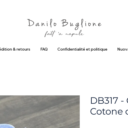
criviti ed ottieni uno Sconto del 10%
Spedizione Gratuita in Ital
dition & retours
FAQ
Confidentialité et politique
Nuova
DB317 - 
Cotone 