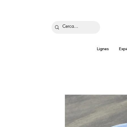
Is
Lignes
Expé