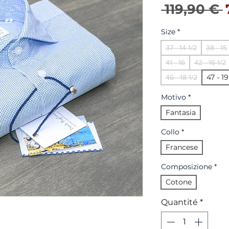
P
 119,90 € 
Size
*
37 - 14 1/2
38 - 15
41 - 16
42 - 16 1/2
47 - 1
46 - 18 1/2
Motivo
*
Fantasia
Collo
*
Francese
Composizione
*
Cotone
Quantité
*