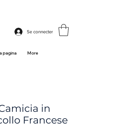
ia
Se connecter
 pagina
More
Camicia in
collo Francese