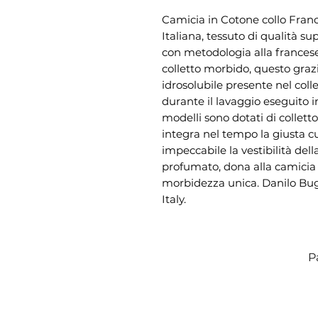
Camicia in Cotone collo Fra
Italiana, tessuto di qualità su
con metodologia alla francese,
colletto morbido, questo graz
idrosolubile presente nel coll
durante il lavaggio eseguito in
modelli sono dotati di collet
integra nel tempo la giusta c
impeccabile la vestibilità de
profumato, dona alla camicia
morbidezza unica. Danilo Bugli
Italy.
P