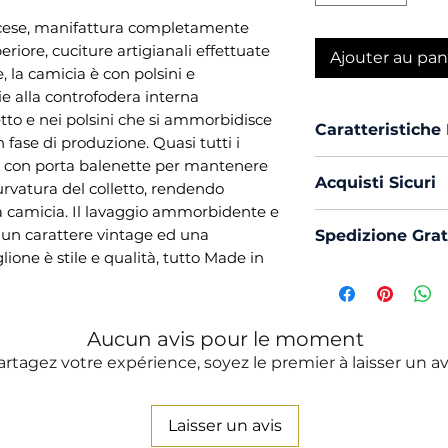
ncese, manifattura completamente
periore, cuciture artigianali effettuate
Ajouter au pan
 la camicia è con polsini e
ie alla controfodera interna
etto e nei polsini che si ammorbidisce
Caratteristiche
 fase di produzione. Quasi tutti i
to con porta balenette per mantenere
Vestibilità :
Cu
Acquisti Sicuri
urvatura del colletto, rendendo
Collo :
France
lla camicia. Il lavaggio ammorbidente e
Polso :
Tondo
Scegli di acquis
 un carattere vintage ed una
Spedizione Grat
Composizione
con PayPal o Car
one è stile e qualità, tutto Made in
Mouche :
Si
La spedizione in 
Produzione :
Trattamento 
Ammorbiden
Aucun avis pour le moment
artagez votre expérience, soyez le premier à laisser un av
Laisser un avis