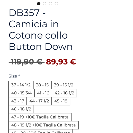
DB357 -
Camicia in
Cotone collo
Button Down
Prix original
Prix promotio
 119,90 € 
89,93 €
Size
*
37 - 14 1/2
38 - 15
39 - 15 1/2
40 - 15 3/4
41 - 16
42 - 16 1/2
43 - 17
44 - 17 1/2
45 - 18
46 - 18 1/2
47 - 19 +10€ Taglia Calibrata
48 - 19 1/2 +10€ Taglia Calibrata