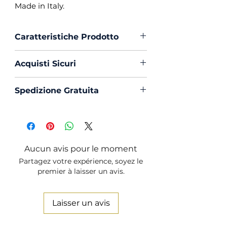
Made in Italy.
Caratteristiche Prodotto
Vestibilità :
Custom Fit
Acquisti Sicuri
Collo :
Button Down
Polso :
Tondo
Scegli di acquistare in massima
Spedizione Gratuita
Composizione :
100% Cotone
sicurezza con PayPal o Carta di
Mouche :
Si
Creedito
La spedizione in Italia è sempre
Produzione :
100% Made in
Gratuita
Italy
Trattamento :
Lavaggio
Aucun avis pour le moment
Profumato e Ammorbidente
Partagez votre expérience, soyez le
premier à laisser un avis.
Laisser un avis