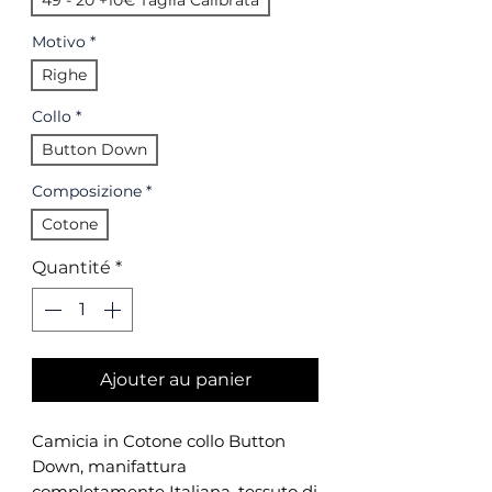
49 - 20 +10€ Taglia Calibrata
Motivo
*
Righe
Collo
*
Button Down
Composizione
*
Cotone
Quantité
*
Ajouter au panier
Camicia in Cotone collo Button
Down, manifattura
completamente Italiana, tessuto di