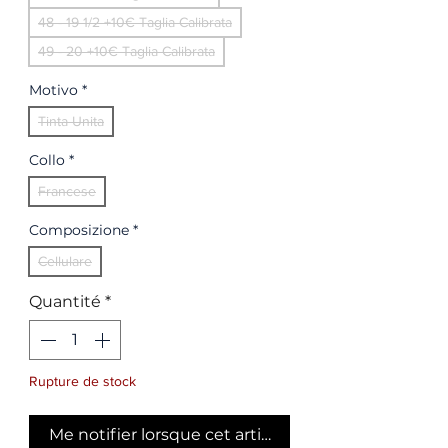
48 - 19 1/2 +10€ Taglia Calibrata
49 - 20 +10€ Taglia Calibrata
Motivo
*
Tinta Unita
Collo
*
Francese
Composizione
*
Cellulare
Quantité
*
Rupture de stock
Me notifier lorsque cet article est disponible