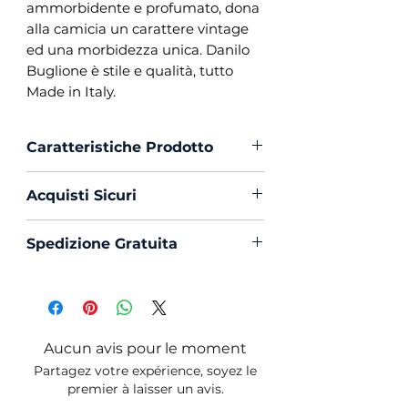
ammorbidente e profumato, dona
alla camicia un carattere vintage
ed una morbidezza unica. Danilo
Buglione è stile e qualità, tutto
Made in Italy.
Caratteristiche Prodotto
Vestibilità :
Custom Fit
Acquisti Sicuri
Collo :
Francese con
Portastecche
Scegli di acquistare in massima
Spedizione Gratuita
Polso :
Tondo
sicurezza con PayPal o Carta di
Composizione :
100% Cotone
Creedito
La spedizione in Italia è sempre
Popeline
Gratuita
Mouche :
Si
Produzione :
100% Made in
Aucun avis pour le moment
Italy
Partagez votre expérience, soyez le
Trattamento :
Lavaggio
premier à laisser un avis.
Profumato e Ammorbidente