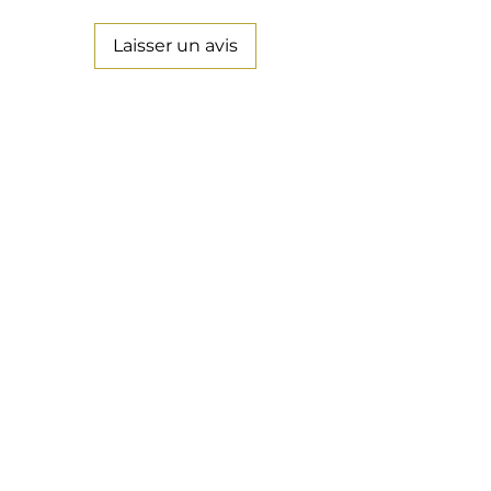
Laisser un avis
Danilo Buglione
Chi Siamo
Store
Aiuto
Reso
Guida alle Taglie
Domande Frequenti (FAQ)