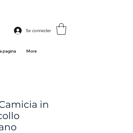
ia
Se connecter
 pagina
More
Camicia in
ollo
ano