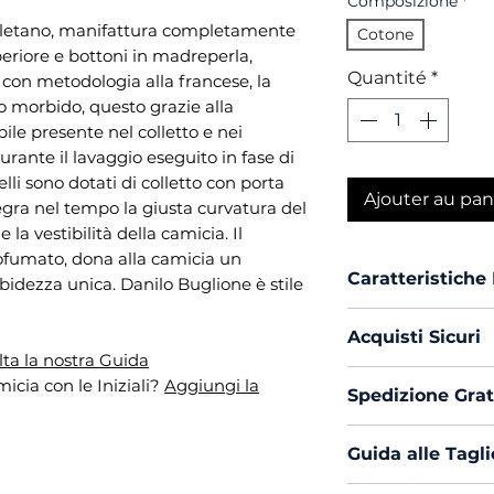
Composizione
*
oletano, manifattura completamente
Cotone
uperiore e bottoni in madreperla,
Quantité
*
e con metodologia alla francese, la
to morbido, questo grazie alla
ile presente nel colletto e nei
rante il lavaggio eseguito in fase di
lli sono dotati di colletto con porta
Ajouter au pan
gra nel tempo la giusta curvatura del
la vestibilità della camicia. Il
fumato, dona alla camicia un
Caratteristiche
idezza unica. Danilo Buglione è stile
Vestibilità :
Cu
Acquisti Sicuri
Collo :
Napole
ta la nostra Guida
Polso :
Tondo
Scegli di acquis
icia con le Iniziali?
Aggiungi la
Spedizione Grat
Composizione
con PayPal o Car
Mouche :
Si
La spedizione in 
Produzione :
Guida alle Tagli
Trattamento 