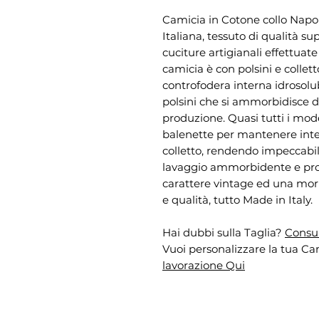
Camicia in Cotone collo Nap
Italiana, tessuto di qualità s
cuciture artigianali effettuat
camicia è con polsini e collet
controfodera interna idrosolub
polsini che si ammorbidisce du
produzione. Quasi tutti i mode
balenette per mantenere inte
colletto, rendendo impeccabile 
lavaggio ammorbidente e pro
carattere vintage ed una morb
e qualità, tutto Made in Italy.
Hai dubbi sulla Taglia?
Consul
Vuoi personalizzare la tua Cam
lavorazione Qui