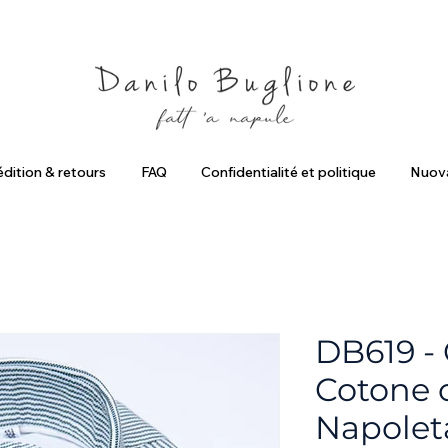
criviti ed ottieni uno Sconto del 10%
Spedizione Gratuita in Ital
dition & retours
FAQ
Confidentialité et politique
Nuova
DB619 - 
Cotone c
Napolet