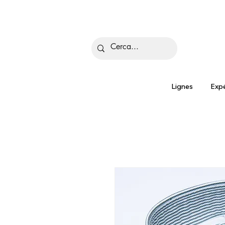
Is
Lignes
Expé