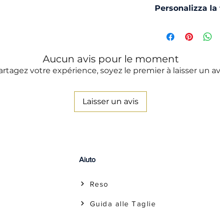
Hai dubbi sulla 
Ammorbiden
Personalizza la
la nostra Guida.
Vuoi ricamare la 
oppure, richieder
Clicca Qui ed agg
Aucun avis pour le moment
artagez votre expérience, soyez le premier à laisser un av
Laisser un avis
Aiuto
Reso
Guida alle Taglie